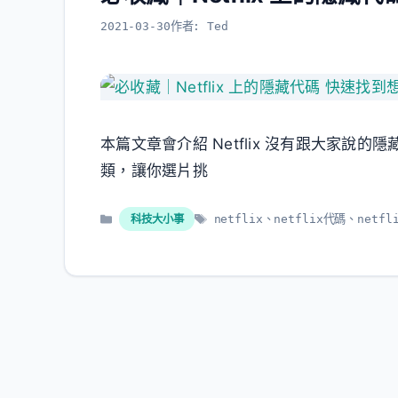
2021-03-30
作者:
Ted
本篇文章會介紹 Netflix 沒有跟大家
類，讓你選片挑
分
標
科技大小事
netflix
、
netflix代碼
、
netf
類
籤