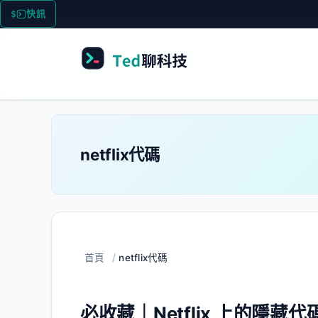
跳
快訊
至
主
要
內
容
netflix代碼
首頁
/
netflix代碼
必收藏｜Netflix 上的隱