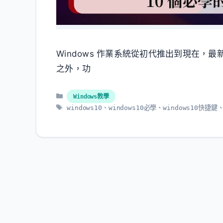
Windows 作業系統從初代推出到現在，最新
之外，功
分
Windows教學
類
標
windows10
、
windows10必學
、
windows10快捷鍵
籤