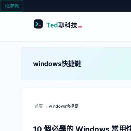
跳
快訊
至
主
要
內
容
windows快捷鍵
首頁
/
windows快捷鍵
10 個必學的 Windows 