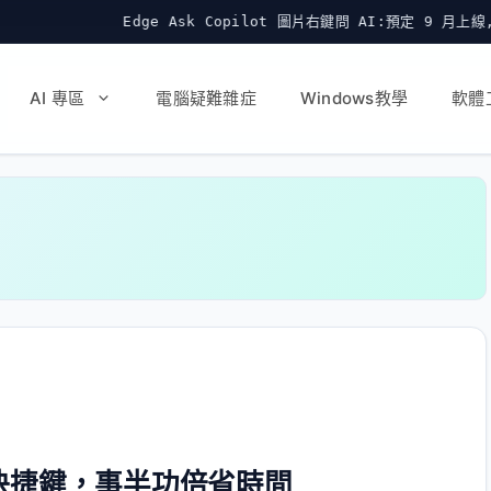
Edge Ask Copilot 圖片右鍵問 AI:預定 9 月上線,但這功能是
AI 專區
電腦疑難雜症
Windows教學
軟體
常用快捷鍵，事半功倍省時間