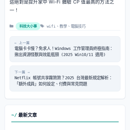
這絕對是提升家中 Wi-Fi 體驗 CP 值最高的方法之
一！
分
標
科技大小事
wifi
、
教學
、
電腦技巧
類
籤
電腦卡卡慢？免求人！Windows 工作管理員終極指南：
揪出資源怪獸與效能瓶頸 (2025 Win10/11 適用)
Netflix 帳號共享霧煞煞？2025 台灣最新規定解析：
「額外成員」如何設定、付費與常見問題
最新文章