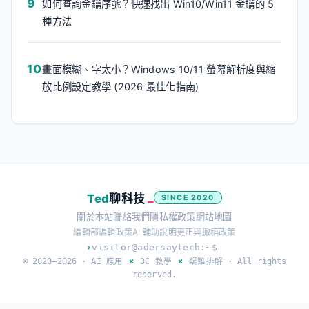
如何查詢金鑰序號？快速找出 Win10/Win11 金鑰的 5
種方法
畫面模糊、字太小？Windows 10/11 螢幕解析度與縮
放比例設定教學 (2026 最佳化指南)
Ted
聊科技
SINCE 2020
關於本站
聯絡我們
隱私權政策
網站地圖
編輯部
編輯政策
AI 輔助說明
更正與撤稿政策
›
visitor@adersaytech:~$
© 2020–2026 ·
AI 應用
×
3C 教學
×
疑難排解
· All rights
reserved.