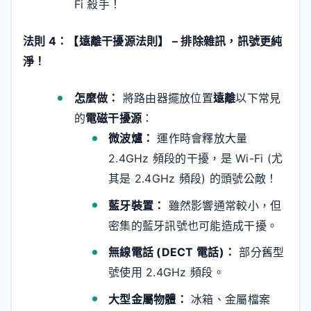
Fi 殺手！
法則 4：【遠離干擾源法則】 – 排除雜訊，訊號更純
淨！
怎麼做：
將路由器擺放位置
遠離
以下常見
的
電磁干擾源
：
微波爐：
運作時會釋放大量
2.4GHz 頻段的干擾，是 Wi-Fi (尤
其是 2.4GHz 頻段) 的頭號公敵！
藍牙裝置：
雖然影響通常較小，但
密集的藍牙訊號也可能造成干擾。
無線電話 (DECT 電話)：
部分舊型
號使用 2.4GHz 頻段。
大型金屬物體：
冰箱、金屬檔案