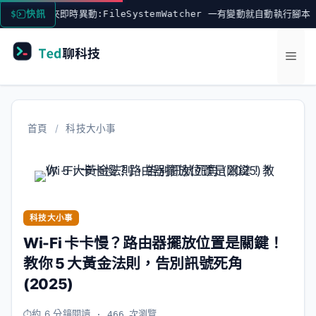
跳
控資料夾即時異動:FileSystemWatcher 一有變動就自動執行腳本
快訊
至
主
選
要
內
單
容
首頁
/
科技大小事
科技大小事
Wi-Fi 卡卡慢？路由器擺放位置是關鍵！
教你 5 大黃金法則，告別訊號死角
(2025)
約 6 分鐘閱讀
· 466 次瀏覽