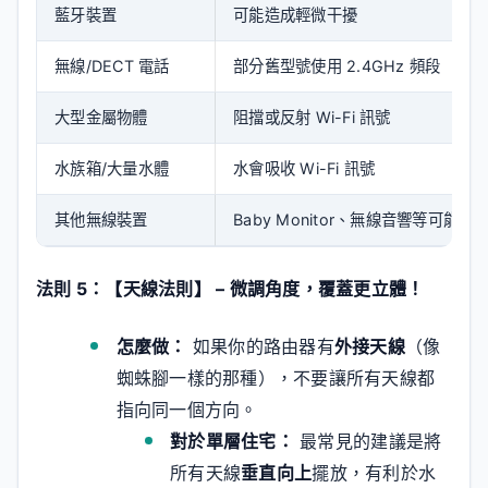
藍牙裝置
可能造成輕微干擾
無線/DECT 電話
部分舊型號使用 2.4GHz 頻段
大型金屬物體
阻擋或反射 Wi-Fi 訊號
水族箱/大量水體
水會吸收 Wi-Fi 訊號
其他無線裝置
Baby Monitor、無線音響等可能產
法則 5：【天線法則】 – 微調角度，覆蓋更立體！
怎麼做：
如果你的路由器有
外接天線
（像
蜘蛛腳一樣的那種），不要讓所有天線都
指向同一個方向。
對於單層住宅：
最常見的建議是將
所有天線
垂直向上
擺放，有利於水