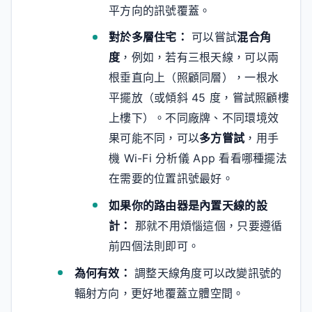
平方向的訊號覆蓋。
對於多層住宅：
可以嘗試
混合角
度
，例如，若有三根天線，可以兩
根垂直向上（照顧同層），一根水
平擺放（或傾斜 45 度，嘗試照顧樓
上樓下）。不同廠牌、不同環境效
果可能不同，可以
多方嘗試
，用手
機 Wi-Fi 分析儀 App 看看哪種擺法
在需要的位置訊號最好。
如果你的路由器是內置天線的設
計：
那就不用煩惱這個，只要遵循
前四個法則即可。
為何有效：
調整天線角度可以改變訊號的
輻射方向，更好地覆蓋立體空間。