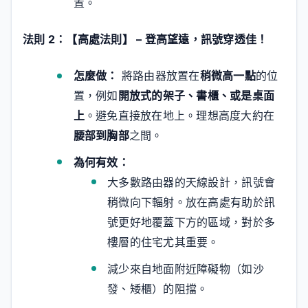
置。
法則 2：【高處法則】 – 登高望遠，訊號穿透佳！
怎麼做：
將路由器放置在
稍微高一點
的位
置，例如
開放式的架子、書櫃、或是桌面
上
。避免直接放在地上。理想高度大約在
腰部到胸部
之間。
為何有效：
大多數路由器的天線設計，訊號會
稍微向下輻射。放在高處有助於訊
號更好地覆蓋下方的區域，對於多
樓層的住宅尤其重要。
減少來自地面附近障礙物（如沙
發、矮櫃）的阻擋。