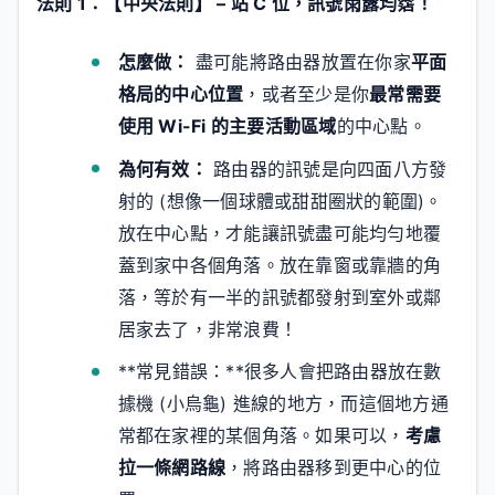
法則 1：【中央法則】 – 站 C 位，訊號雨露均霑！
怎麼做：
盡可能將路由器放置在你家
平面
格局的中心位置
，或者至少是你
最常需要
使用 Wi-Fi 的主要活動區域
的中心點。
為何有效：
路由器的訊號是向四面八方發
射的 (想像一個球體或甜甜圈狀的範圍)。
放在中心點，才能讓訊號盡可能均勻地覆
蓋到家中各個角落。放在靠窗或靠牆的角
落，等於有一半的訊號都發射到室外或鄰
居家去了，非常浪費！
**常見錯誤：**很多人會把路由器放在數
據機 (小烏龜) 進線的地方，而這個地方通
常都在家裡的某個角落。如果可以，
考慮
拉一條網路線
，將路由器移到更中心的位