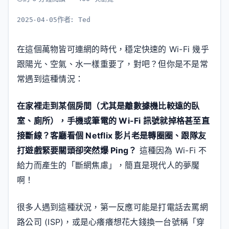
2025-04-05
作者:
Ted
在這個萬物皆可連網的時代，穩定快速的 Wi-Fi 幾乎
跟陽光、空氣、水一樣重要了，對吧？但你是不是常
常遇到這種情況：
在家裡走到某個房間（尤其是離數據機比較遠的臥
室、廁所），手機或筆電的 Wi-Fi 訊號就掉格甚至直
接斷線？客廳看個 Netflix 影片老是轉圈圈、跟隊友
打遊戲緊要關頭卻突然爆 Ping？
這種因為 Wi-Fi 不
給力而產生的「斷網焦慮」，簡直是現代人的夢魘
啊！
很多人遇到這種狀況，第一反應可能是打電話去罵網
路公司 (ISP)，或是心癢癢想花大錢換一台號稱「穿