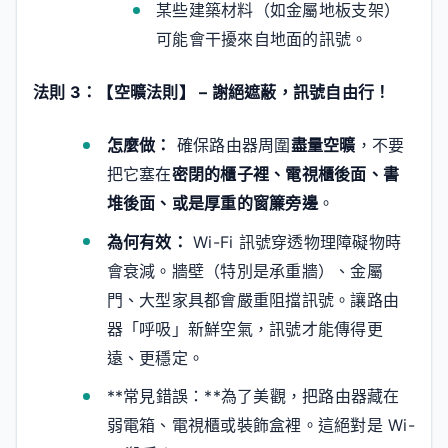
某些建築材料（如金屬地板支架）
可能會干擾來自地面的訊號。
法則 3：【空曠法則】 – 謝絕遮蔽，訊號自由行！
怎麼做：
確保路由器周圍
盡量空曠
，不要
把它塞在
密閉的櫃子裡、電視櫃後面、書
堆後面、或是厚重的窗簾旁邊
。
為何有效：
Wi-Fi 訊號穿透物理障礙物時
會衰減。牆壁（特別是承重牆）、金屬
門、大型家具都會嚴重阻擋訊號。讓路由
器「呼吸」新鮮空氣，訊號才能傳得更
遠、更穩定。
**常見錯誤：**為了美觀，把路由器藏在
弱電箱、電視櫃或裝飾盒裡。這絕對是 Wi-