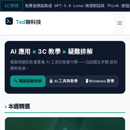
跳
hatGPT 免費版預設換成 GPT-5.6 Luna:無限對話與 Think 按鈕怎麼用
快訊
至
主
選
要
內
單
容
AI 應用
×
3C 教學
×
疑難排解
電腦問題別急著重灌,AI 工具別急著付費——白話圖文步驟,逐則
標明來源。
🔧 電腦疑難排解
🤖 AI 工具與教學
🖥️ Windows 教學
本週精選