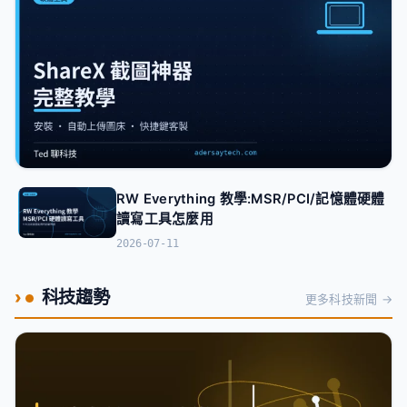
RW Everything 教學:MSR/PCI/記憶體硬體
讀寫工具怎麼用
實用工具
2026-07-11
ShareX 截圖神器完整教學:安裝、自動上傳圖床與
快捷鍵客製
科技趨勢
更多科技新聞 →
2026-07-22