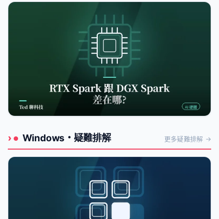
電腦疑難雜症
WinDbg !analyze -v 完整教學:逐欄位讀懂當機分析報
告,搞懂 STACK_TEXT 與 FAILURE_BUCKET_ID
2026-08-08
Windows・疑難排解
更多疑難排解 →
AI 硬體
NVIDIA RTX Spark 是什麼?跟 DGX Spark 差在哪一
次看懂
2026-08-08