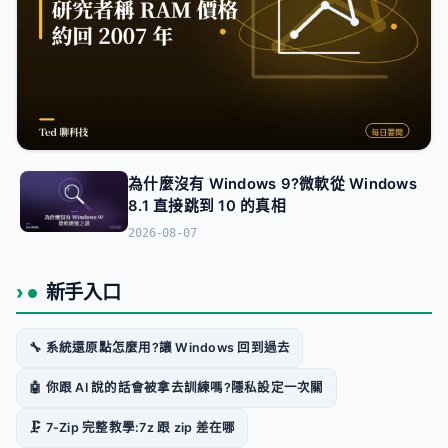
為什麼沒有 Windows 9?微軟從 Windows
8.1 直接跳到 10 的真相
科技趨勢
2026-08-07
科技要聞彙整 2026-08-08:研究者稱 RAM 價格
約回 2007 年水準
新手入口
2026-08-08
🔧 系統還原點怎麼用?讓 Windows 回到過去
🤖 你跟 AI 說的話會被拿去訓練嗎?隱私設定一次關
🗜️ 7-Zip 完整教學:7z 跟 zip 差在哪