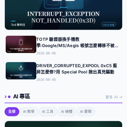
TOTP 驗證器換手機教
學:Google/MS/Aegis 帳號怎麼轉移不被鎖
Windows・疑難排解
在外
2026-08-06
INTERRUPT_EXCEPTION_NOT_HANDLED(0x3
D)藍屏排錯:參數 1、2 是紀錄指標,不是陷阱編號
DRIVER_CORRUPTED_EXPOOL 0xC5 藍
2026-08-07
屏怎麼修?用 Special Pool 揪出真兇驅動
2026-08-06
AI 專區
更多 AI →
全部
AI 教學
AI 工具
AI 硬體
AI 要聞