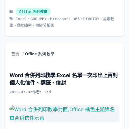
分
Office 系列教學
類
標
Excel
、
GROUPBY
、
Microsoft 365
、
PIVOTBY
、
函數教
籤
學
、
動態陣列
、
樞紐分析表
首頁
/
Office 系列教學
Word 合併列印教學:Excel 名單一次印出上百封
個人化信件、標籤、信封
2026-07-02
作者:
Ted