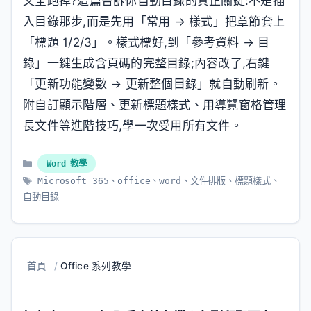
又全跑掉?這篇告訴你自動目錄的真正關鍵:不是插
入目錄那步,而是先用「常用 → 樣式」把章節套上
「標題 1/2/3」。樣式標好,到「參考資料 → 目
錄」一鍵生成含頁碼的完整目錄;內容改了,右鍵
「更新功能變數 → 更新整個目錄」就自動刷新。
附自訂顯示階層、更新標題樣式、用導覽窗格管理
長文件等進階技巧,學一次受用所有文件。
分
Word 教學
類
標
Microsoft 365
、
office
、
word
、
文件排版
、
標題樣式
、
籤
自動目錄
首頁
/
Office 系列教學