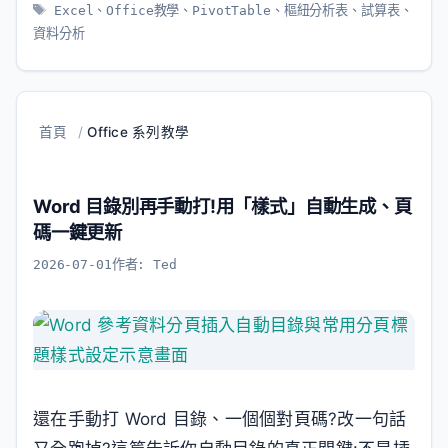
標
Excel
、
Office教學
、
PivotTable
、
樞紐分析表
、
試算表
、
籤
資料分析
首頁
/
Office 系列教學
Word 目錄別再手動打!用「樣式」自動生成、頁
碼一鍵更新
2026-07-01
作者:
Ted
還在手動打 Word 目錄、一個個對頁碼?改一句話