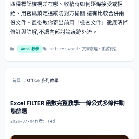
四種標記檢視差在哪、收稿時如何逐條接受或拒
絕、用密碼鎖定追蹤防對方偷關,還有比較合併兩
份文件。最後教你寄出前用「檢查文件」徹底清掉
修訂與註解,不讓內部討論痕跡外流。
分
標
Word 教學
office
、
word
、
文書處理
、
追蹤修訂
類
籤
首頁
/
Office 系列教學
Excel FILTER 函數完整教學:一條公式多條件動
態篩選
2026-07-04
作者:
Ted