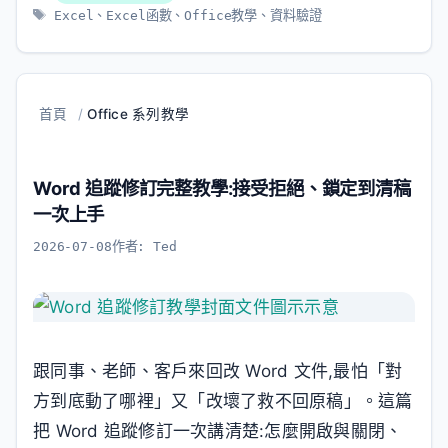
類
標
Excel
、
Excel函數
、
Office教學
、
資料驗證
籤
首頁
/
Office 系列教學
Word 追蹤修訂完整教學:接受拒絕、鎖定到清稿
一次上手
2026-07-08
作者:
Ted
跟同事、老師、客戶來回改 Word 文件,最怕「對
方到底動了哪裡」又「改壞了救不回原稿」。這篇
把 Word 追蹤修訂一次講清楚:怎麼開啟與關閉、