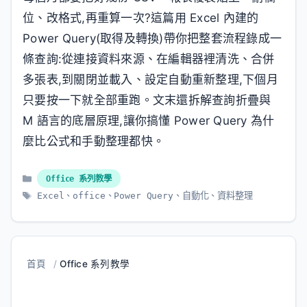
位、改格式,再重算一次?這篇用 Excel 內建的
Power Query(取得及轉換)帶你把整套流程錄成一
條查詢:從連接資料來源、在編輯器裡清洗、合併
多張表,到關閉並載入、設定自動重新整理,下個月
只要按一下就全部重跑。文末還拆解查詢折疊與
M 語言的底層原理,讓你搞懂 Power Query 為什
麼比公式和手動整理都快。
分
Office 系列教學
類
標
Excel
、
office
、
Power Query
、
自動化
、
資料整理
籤
首頁
/
Office 系列教學