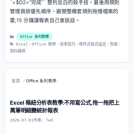
`=$D2=”完成”` 整列反白的殺手技。最後用規則
管理員排優先順序、避開整欄套規則拖慢檔案的
雷,15 分鐘讓報表自己會說話。
分
Office 系列教學
類
標
Excel
、
Office 教學
、
效率技巧
、
條件式格式設定
、
色階
、
籤
資料橫條
首頁
/
Office 系列教學
Excel 樞紐分析表教學:不用寫公式,拖一拖把上
萬筆明細變統計報表
2026-07-01
作者:
Ted