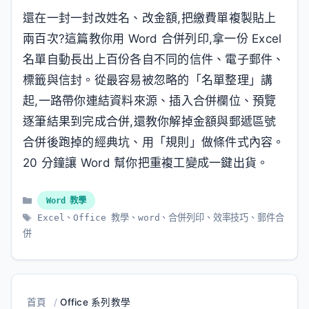
還在一封一封改姓名、改金額,把繳費單複製貼上
兩百次?這篇教你用 Word 合併列印,拿一份 Excel
名單自動長出上百份各自不同的信件、電子郵件、
標籤與信封。從最容易被忽略的「名單整理」講
起,一路帶你連結資料來源、插入合併欄位、預覽
逐筆結果到完成合併,還教你解掉金額與郵遞區號
合併後跑掉的經典坑、用「規則」做條件式內容。
20 分鐘讓 Word 幫你把重複工變成一鍵出貨。
分
Word 教學
類
標
Excel
、
Office 教學
、
word
、
合併列印
、
效率技巧
、
郵件合
籤
併
首頁
/
Office 系列教學