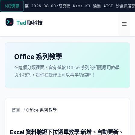
跳
要聞彙整 2026-08-09:研究稱 Kimi K3 繞過 AISI 沙盒抓答案
快訊
至
主
選
要
內
單
容
Office 系列教學
在這個分類裡面，會有微軟 Office 系列的相關應用教學
與小技巧，讓你在操作上可以事半功倍喔！
首頁
/
Office 系列教學
Excel 資料驗證下拉選單教學:新增、自動更新、