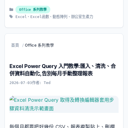
分
Office 系列教學
類
標
Excel
、
Excel函數
、
動態陣列
、
辦公室生產力
籤
首頁
/
Office 系列教學
Excel Power Query 入門教學:匯入、清洗、合
併資料自動化,告別每月手動整理報表
2026-07-03
作者:
Ted
每個月都要把好幾份 CSV、報表複製貼上、刪欄