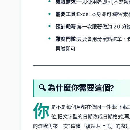
權限需求
:一般使用者即可,不需
需要工具
:Excel 本身即可;練
預計耗時
:第一次跟著做約 20 
難度門檻
:只要會用滑鼠點選單、看
再碰即可
🔍 為什麼你需要這個?
你
是不是每個月都在做同一件事:下載三
位,把文字型的日期改成日期格式,
的流程再來一次?這種「複製貼上式」的整理