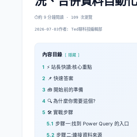
洗、合併資料自動化
約 9 分鐘閱讀
· 109 次瀏覽
2026-07-03
作者:
Ted聊科技編輯部
內容目錄
隱藏
1
⚡ 站長快讀:核心重點
2
📌 快速答案
3
🧰 開始前的準備
4
🔍 為什麼你需要這個?
5
🛠️ 實戰步驟
5.1
步驟一:找到 Power Query 的入口
5.2
步驟二:連接資料來源