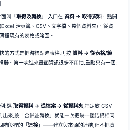
口
文介面叫「
取得及轉換
」,入口在
資料 → 取得資料
。點開
xcel 活頁簿、CSV、文字檔、整個資料夾)、從資
頁簿裡現有的表格或範圍。
快的方式是把游標點進表格,再按
資料 → 從表格/範
ery 編輯器。第一次進來畫面資訊很多不用怕,重點只有一個:
例:選
取得資料 → 從檔案 → 從資料夾
,指定放 CSV
有檔案列出來,按「合併並轉換」就能一次把幾十個結構相同
四階段裡的「
連接
」——建立與來源的連結,但不把資