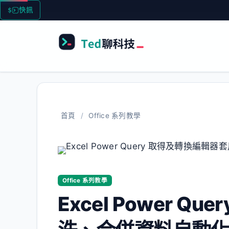
跳
快訊
至
主
要
內
容
首頁
/
Office 系列教學
Office 系列教學
Excel Power Q