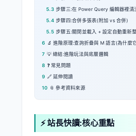
5.3
步驟三:在 Power Query 編輯器裡
5.4
步驟四:合併多張表(附加 vs 合併)
5.5
步驟五:關閉並載入 + 設定自動重新
6
🔬 進階原理:查詢折疊與 M 語言(為什麼
7
💡 總結:進階玩法與底層邏輯
8
❓ 常見問題
9
🔗 延伸閱讀
10
📎 參考資料來源
⚡ 站長快讀:核心重點