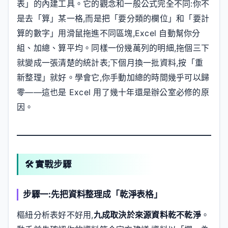
表」的內建工具。它的觀念和一般公式完全不同:你不
是去「算」某一格,而是把「要分類的欄位」和「要計
算的數字」用滑鼠拖進不同區塊,Excel 自動幫你分
組、加總、算平均。同樣一份幾萬列的明細,拖個三下
就變成一張清楚的統計表;下個月換一批資料,按「重
新整理」就好。學會它,你手動加總的時間幾乎可以歸
零——這也是 Excel 用了幾十年還是辦公室必修的原
因。
🛠️ 實戰步驟
步驟一:先把資料整理成「乾淨表格」
樞紐分析表好不好用,
九成取決於來源資料乾不乾淨
。