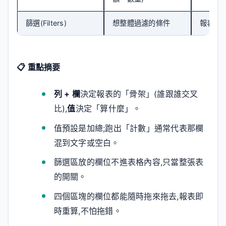
篩選(Filters)
想整體過濾的條件
報表最
📋 重點摘要
列 + 欄
決定報表的「骨架」(誰跟誰交叉
比),
值
決定「算什麼」。
值預設是加總;跑出「計數」通常代表那欄
混到文字或空白。
篩選區放的欄位不進表格內容,只當整張表
的開關。
四個區塊的欄位都能隨時拖來拖去,報表即
時重算,不怕拖錯。