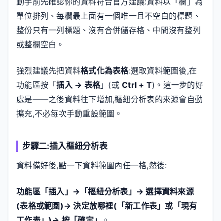
動手前先確認你的資料符合官方建議:資料以「欄」為
單位排列、每欄最上面有一個唯一且不空白的標題、
整份只有一列標題、沒有合併儲存格、中間沒有整列
或整欄空白。
強烈建議先把資料
格式化為表格
:選取資料範圍後,在
功能區按「
插入 → 表格
」(或
Ctrl + T
)。這一步的好
處是——之後資料往下增加,樞紐分析表的來源會自動
擴充,不必每次手動重設範圍。
步驟二:插入樞紐分析表
資料備好後,點一下資料範圍內任一格,然後:
功能區「插入」→「樞紐分析表」→ 選擇資料來源
(表格或範圍)→ 決定放哪裡(「新工作表」或「現有
工作表」)→ 按「確定」
。