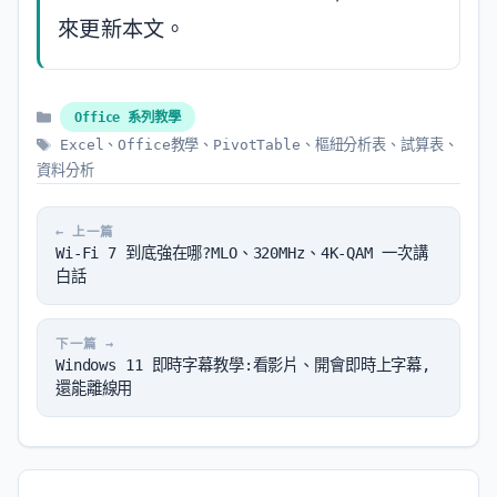
來更新本文。
分
Office 系列教學
類
標
Excel
、
Office教學
、
PivotTable
、
樞紐分析表
、
試算表
、
籤
資料分析
Wi-Fi 7 到底強在哪?MLO、320MHz、4K-QAM 一次講
白話
Windows 11 即時字幕教學:看影片、開會即時上字幕,
還能離線用