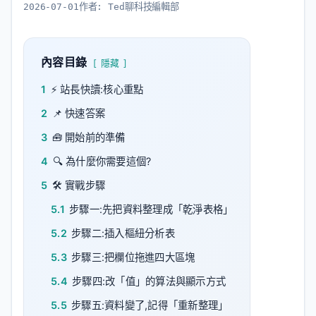
2026-07-01
作者:
Ted聊科技編輯部
內容目錄
隱藏
1
⚡ 站長快讀:核心重點
2
📌 快速答案
3
🧰 開始前的準備
4
🔍 為什麼你需要這個?
5
🛠️ 實戰步驟
5.1
步驟一:先把資料整理成「乾淨表格」
5.2
步驟二:插入樞紐分析表
5.3
步驟三:把欄位拖進四大區塊
5.4
步驟四:改「值」的算法與顯示方式
5.5
步驟五:資料變了,記得「重新整理」