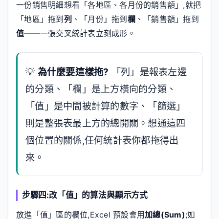
一份銷售明細想看「各地區、各月份的銷售額」,就把
「地區」拖到
列
、「月份」拖到
欄
、「銷售額」拖到
值
——一張交叉統計表立刻成形。
💡
為什麼要這樣拖?
「列」是報表左邊
的分類、「欄」是上方橫向的分類、
「值」是中間被計算的數字、「篩選」
則是整張表最上方的總開關。想通這四
個位置的關係,任何統計表你都拖得出
來。
步驟四:改「值」的算法與顯示方式
放進「值」區的欄位,Excel 預設會用
加總(Sum)
;如