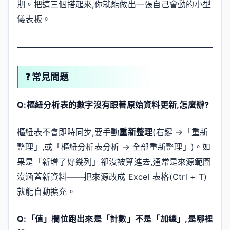
期。把這三個搭起來,你就能做出一張自己會動的小型
儀表板。
❓ 常見問題
Q:樞紐分析表的數字沒有跟著原始資料更新,怎麼辦?
樞紐表不會即時同步,要手動
重新整理
(右鍵 →「重新
整理」,或「樞紐分析表分析 → 全部重新整理」)。如
果是「新增了好幾列」卻沒被算進去,通常是來源範圍
沒涵蓋新資料——把來源改成 Excel 表格(Ctrl + T)
就能自動擴充。
Q:「值」欄位跑出來是「計數」不是「加總」,是哪裡