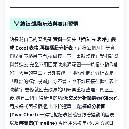
💡 總結:進階玩法與實用習慣
站長我自己的習慣是:
資料一定先「插入 → 表格」變
成 Excel 表格,再做樞紐分析表
。這樣每個月把新資
料貼到表格最下面,樞紐按一下「重新整理」就把新資
料算進去,完全不用回頭改來源範圍——這個小動作能
省掉大半的重工。另外提醒一個觀念:樞紐分析表是
「唯讀的統計視圖」,你不會、也不該直接在樞紐表上
改數字,要修就回去改原始明細再重新整理。真正上手
後,還有三個值得延伸的功能:
交叉分析篩選器(Slicer)
,
用按鈕式面板篩選,比下拉選單直覺;
樞紐分析圖
(PivotChart)
,一鍵把樞紐表變成會跟著連動的圖表;
以及
時間表(Timeline)
,專門用來按年/季/月篩選日