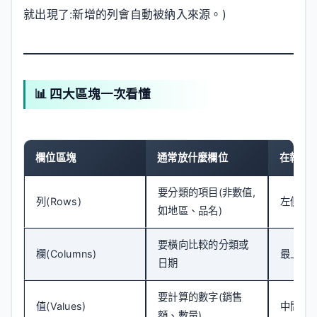
就出現了:新增的列會自動被納入來源。)
📊 四大區塊一次看懂
欄位區塊
通常放什麼欄位
在報表
要分類的項目(非數值,
列(Rows)
左側,
如地區、品名)
要橫向比較的分類或
欄(Columns)
最上方
日期
要計算的數字(銷售
值(Values)
中間的
額、數量)