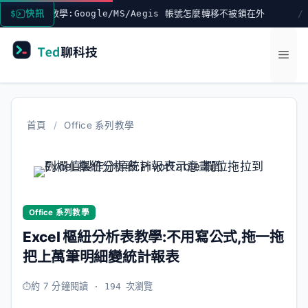
跳
機教學:Google/MS/Aegis 帳號怎麼轉移不被鎖在外
快訊
DR
至
主
選
要
內
單
容
首頁
/
Office 系列教學
Office 系列教學
Excel 樞紐分析表教學:不用寫公式,拖一拖
把上萬筆明細變統計報表
約 7 分鐘閱讀
· 194 次瀏覽