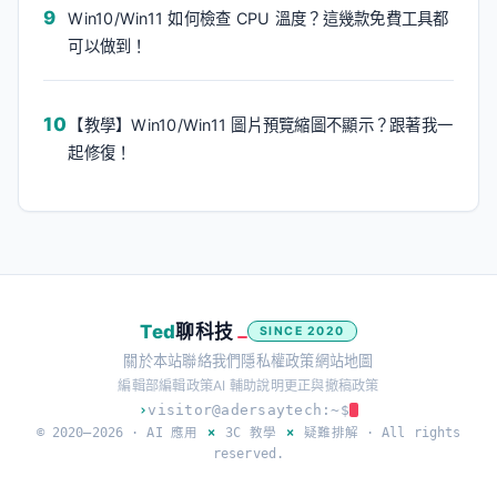
Win10/Win11 如何檢查 CPU 溫度？這幾款免費工具都
可以做到！
【教學】Win10/Win11 圖片預覽縮圖不顯示？跟著我一
起修復！
Ted
聊科技
SINCE 2020
關於本站
聯絡我們
隱私權政策
網站地圖
編輯部
編輯政策
AI 輔助說明
更正與撤稿政策
›
visitor@adersaytech:~$
© 2020–2026 ·
AI 應用
×
3C 教學
×
疑難排解
· All rights
reserved.