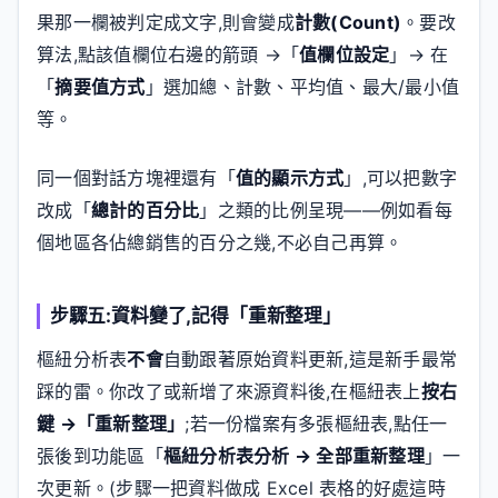
果那一欄被判定成文字,則會變成
計數(Count)
。要改
算法,點該值欄位右邊的箭頭 →「
值欄位設定
」→ 在
「
摘要值方式
」選加總、計數、平均值、最大/最小值
等。
同一個對話方塊裡還有「
值的顯示方式
」,可以把數字
改成「
總計的百分比
」之類的比例呈現——例如看每
個地區各佔總銷售的百分之幾,不必自己再算。
步驟五:資料變了,記得「重新整理」
樞紐分析表
不會
自動跟著原始資料更新,這是新手最常
踩的雷。你改了或新增了來源資料後,在樞紐表上
按右
鍵 →「重新整理」
;若一份檔案有多張樞紐表,點任一
張後到功能區「
樞紐分析表分析 → 全部重新整理
」一
次更新。(步驟一把資料做成 Excel 表格的好處這時