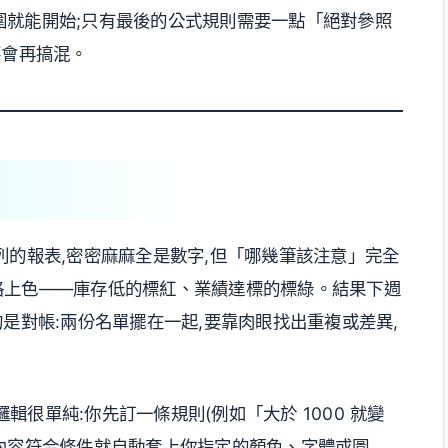
圍就能開始;只有最後的公式規則需要一點「絕對參照
不會再搞混。
列的報表,密密麻麻全是數字,但「哪幾筆該注意」完全
格上色——庫存低的標紅、業績達標的標綠。結果下週
是對帳:兩份名單擺在一起,要靠肉眼找出重複或差異,
很單純:你先訂一條規則(例如「大於 1000 就變
,只要內容符合條件就自動套上你指定的顏色、字體或圖