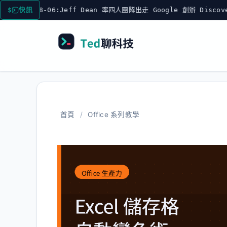
跳
6:Jeff Dean 率四人團隊出走 Google 創辦 Discovery Loop
快訊
至
主
要
內
容
首頁
/
Office 系列教學