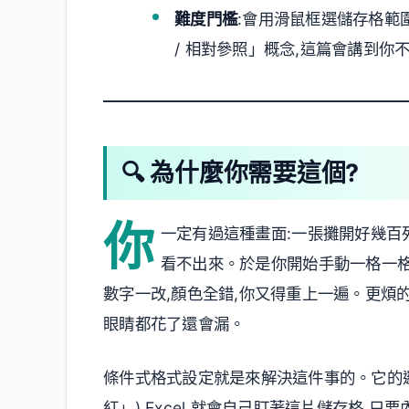
難度門檻
:會用滑鼠框選儲存格範
/ 相對參照」概念,這篇會講到你
🔍 為什麼你需要這個?
你
一定有過這種畫面:一張攤開好幾百
看不出來。於是你開始手動一格一
數字一改,顏色全錯,你又得重上一遍。更煩的
眼睛都花了還會漏。
條件式格式設定就是來解決這件事的。它的邏輯
紅」),Excel 就會自己盯著這片儲存格