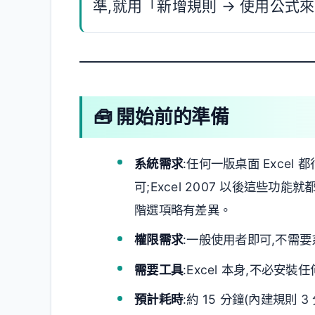
準,就用「新增規則 → 使用公
🧰 開始前的準備
系統需求
:任何一版桌面 Excel 都行(Mi
可;Excel 2007 以後這些功
階選項略有差異。
權限需求
:一般使用者即可,不需
需要工具
:Excel 本身,不必安裝
預計耗時
:約 15 分鐘(內建規則