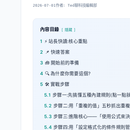
2026-07-01
作者:
Ted聊科技編輯部
內容目錄
隱藏
1
⚡ 站長快讀:核心重點
2
📌 快速答案
3
🧰 開始前的準備
4
🔍 為什麼你需要這個?
5
🛠️ 實戰步驟
5.1
步驟一:先搞懂五種內建規則(點一點就
5.2
步驟二:用「重複的值」五秒抓出重
5.3
步驟三:進階核心——「使用公式來
5.4
步驟四:用「設定格式化的條件規則