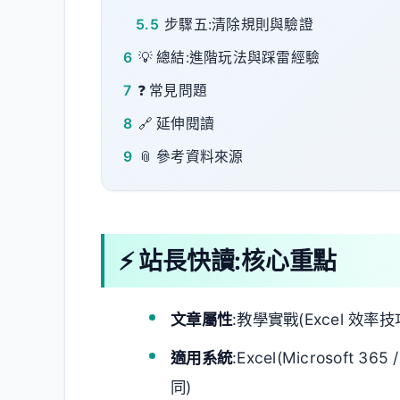
5.5
步驟五:清除規則與驗證
6
💡 總結:進階玩法與踩雷經驗
7
❓ 常見問題
8
🔗 延伸閱讀
9
📎 參考資料來源
⚡ 站長快讀:核心重點
文章屬性
:教學實戰(Excel 效率技
適用系統
:Excel(Microsoft 
同)