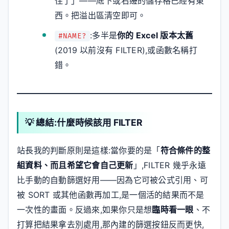
住了」——底下或右邊的儲存格已經有東
西。把溢出區清空即可。
:多半是
你的 Excel 版本太舊
#NAME?
(2019 以前沒有 FILTER),或函數名稱打
錯。
💡 總結:什麼時候該用 FILTER
站長我的判斷原則是這樣:當你要的是「
符合條件的整
組資料、而且希望它會自己更新
」,FILTER 幾乎永遠
比手動的自動篩選好用——因為它可被公式引用、可
被 SORT 或其他函數再加工,是一個活的結果而不是
一次性的畫面。反過來,如果你只是想
臨時看一眼
、不
打算把結果拿去別處用,那內建的篩選按鈕反而更快,