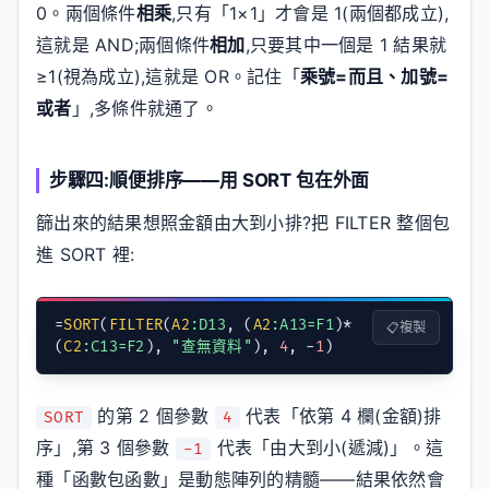
0。兩個條件
相乘
,只有「1×1」才會是 1(兩個都成立),
這就是 AND;兩個條件
相加
,只要其中一個是 1 結果就
≥1(視為成立),這就是 OR。記住「
乘號=而且、加號=
或者
」,多條件就通了。
步驟四:順便排序——用 SORT 包在外面
篩出來的結果想照金額由大到小排?把 FILTER 整個包
進 SORT 裡:
=
SORT
(
FILTER
(
A2
:D13
, (
A2
:A13=F1
)*
複製
(
C2
:C13=F2
), 
"查無資料"
), 
4
, -
1
)
的第 2 個參數
代表「依第 4 欄(金額)排
SORT
4
序」,第 3 個參數
代表「由大到小(遞減)」。這
-1
種「函數包函數」是動態陣列的精髓——結果依然會