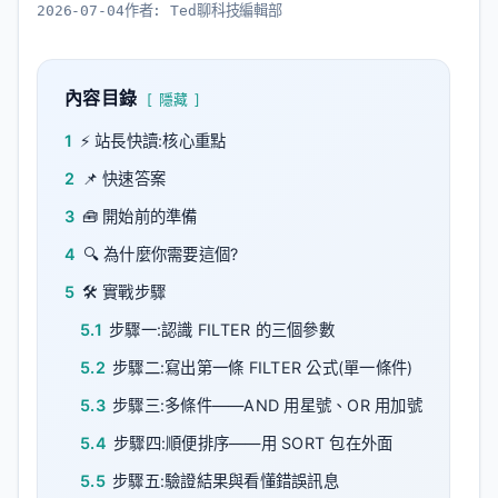
2026-07-04
作者:
Ted聊科技編輯部
內容目錄
隱藏
1
⚡ 站長快讀:核心重點
2
📌 快速答案
3
🧰 開始前的準備
4
🔍 為什麼你需要這個?
5
🛠️ 實戰步驟
5.1
步驟一:認識 FILTER 的三個參數
5.2
步驟二:寫出第一條 FILTER 公式(單一條件)
5.3
步驟三:多條件——AND 用星號、OR 用加號
5.4
步驟四:順便排序——用 SORT 包在外面
5.5
步驟五:驗證結果與看懂錯誤訊息