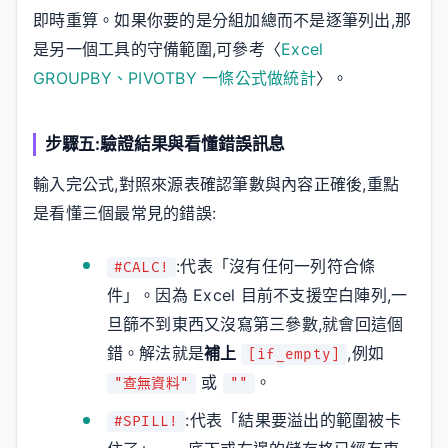
即時重算。如果你要的是分組加總而不是逐筆列出,那
是另一個工具的守備範圍,可參考〈
Excel
GROUPBY、PIVOTBY 一條公式做統計
〉。
步驟五:驗證結果與看懂錯誤訊息
輸入完公式,對照來源表確認筆數與內容正確後,重點
是看懂三個最常見的錯誤:
:代表「沒有任何一列符合條
#CALC!
件」。因為 Excel 目前不支援空白陣列,一
旦篩不到東西又沒寫第三參數,就會回這個
錯。解法就是
補上
,例如
[if_empty]
或
。
"查無資料"
""
:代表「結果要溢出的範圍被卡
#SPILL!