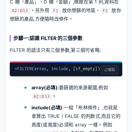
C 欄「產品」、D 欄「金額」,標題在第 1 列,資料在
。另外用
放你想篩的地區、
放你
A2:D13
F1
F2
想篩的產品,方便隨時改條件。
步驟一:認識 FILTER 的三個參數
FILTER 的語法只有三個參數,第三個可省略:
=
FILTER
(
array
, 
include
, [if_empty])
複製
array(必填)
:要篩選的來源範圍,例如
。
A2:D13
include(必填)
:一組「布林條件」,也就是
會算出 TRUE / FALSE 的判斷式,而且它的
高度(或寬度)必須和 array 一樣。例如