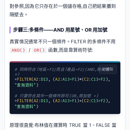
對參照,因為它只存在於一個儲存格,自己把結果攤到
隔壁去。
步驟三:多條件——AND 用星號、OR 用加號
真實情況通常不只一個條件。FILTER 的多條件不用
/
函數,而是靠算術符號:
AND()
OR()
# 同時符合「地區=F1」而且「產品=F2」(AND,用乘號 
複製
*)
=
FILTER
(
A2
:D13
, (
A2
:A13=F1
)*(
C2
:C13=F2
), 
"查無資料"
)

# 只要符合其中一個條件即可(OR,用加號 +)
=
FILTER
(
A2
:D13
, (
A2
:A13=F1
)+(
C2
:C13=F2
), 
"查無資料"
)
原理很直覺:布林值在運算時 TRUE 當 1、FALSE 當