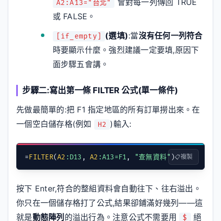
會對每一列傳回 TRUE
A2:A13="台北"
或 FALSE。
(選填)
:當
沒有任何一列符合
[if_empty]
時要顯示什麼。強烈建議一定要填,原因下
面步驟五會講。
步驟二:寫出第一條 FILTER 公式(單一條件)
先做最簡單的:把 F1 指定地區的所有訂單撈出來。在
一個空白儲存格(例如
)輸入:
H2
=
FILTER
(
A2
:D13
, 
A2
:A13=F1
, 
"查無資料"
)
複製
按下 Enter,符合的整組資料會自動往下、往右溢出。
你只在一個儲存格打了公式,結果卻鋪滿好幾列——這
就是
動態陣列
的溢出行為。注意公式不需要用
絕
$