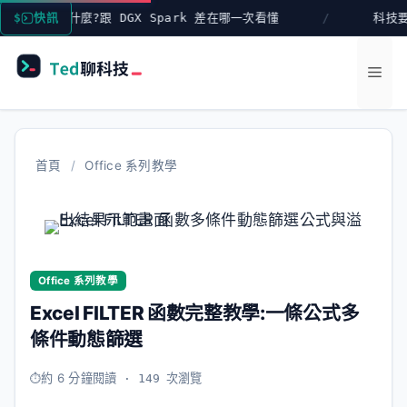
跳
rk 是什麼?跟 DGX Spark 差在哪一次看懂
快訊
科技要聞彙整 20
至
主
選
要
內
單
容
首頁
/
Office 系列教學
Office 系列教學
Excel FILTER 函數完整教學:一條公式多
條件動態篩選
約 6 分鐘閱讀
· 149 次瀏覽