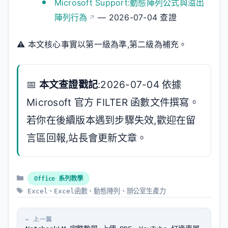
Microsoft Support:動態陣列公式與溢出
陣列行為
— 2026-07-04 查證
⚠️ 本文核心事實以第一級為準,第二級為補充。
📅
本文查證戳記
:2026-07-04 依據
Microsoft 官方 FILTER 函數文件撰寫。
若你在後續版本遇到步驟失效,歡迎在留
言區回報,站長會更新文章。
分
Office 系列教學
類
標
Excel
、
Excel函數
、
動態陣列
、
辦公室生產力
籤