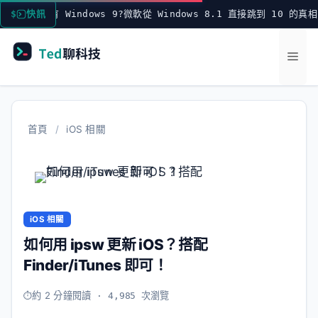
跳
什麼沒有 Windows 9?微軟從 Windows 8.1 直接跳到 10 的真相
快訊
至
主
選
要
內
單
容
首頁
/
iOS 相關
iOS 相關
如何用 ipsw 更新 iOS？搭配
Finder/iTunes 即可！
約 2 分鐘閱讀
· 4,985 次瀏覽