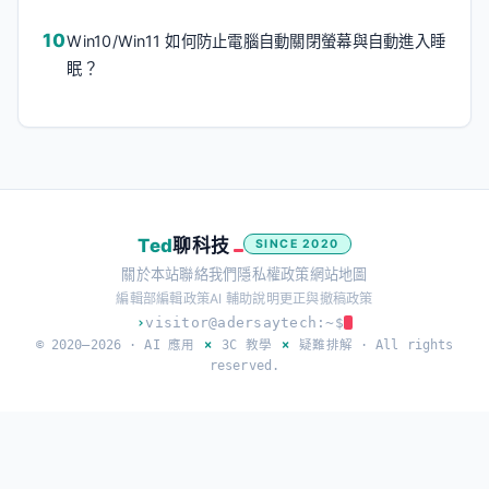
Win10/Win11 如何防止電腦自動關閉螢幕與自動進入睡
眠？
Ted
聊科技
SINCE 2020
關於本站
聯絡我們
隱私權政策
網站地圖
編輯部
編輯政策
AI 輔助說明
更正與撤稿政策
›
visitor@adersaytech:~$
© 2020–2026 ·
AI 應用
×
3C 教學
×
疑難排解
· All rights
reserved.