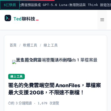
跳
tGPT 免費版預設換成 GPT-5.6 Luna:無限對話與 Think 按鈕怎麼用
快訊
至
主
選
要
內
單
容
首頁
/
軟體工具
/
線上工具
線上工具
匿名的免費雲端空間 AnonFiles，單檔案
最大支援 20GB，不限速不刪檔！
約 3 分鐘閱讀
· 1,679 次瀏覽