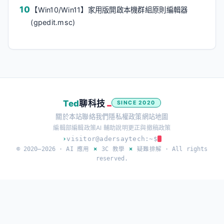
【Win10/Win11】家用版開啟本機群組原則編輯器
(gpedit.msc)
Ted
聊科技
SINCE 2020
關於本站
聯絡我們
隱私權政策
網站地圖
編輯部
編輯政策
AI 輔助說明
更正與撤稿政策
›
visitor@adersaytech:~$
© 2020–2026 ·
AI 應用
×
3C 教學
×
疑難排解
· All rights
reserved.