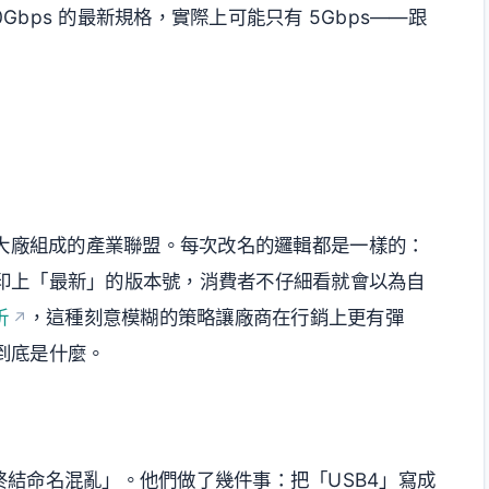
0Gbps 的最新規格，實際上可能只有 5Gbps——跟
、Apple 等大廠組成的產業聯盟。每次改名的邏輯都是一樣的：
印上「最新」的版本號，消費者不仔細看就會以為自
析
，這種刻意模糊的策略讓廠商在行銷上更有彈
到底是什麼。
宣稱要「終結命名混亂」。他們做了幾件事：把「USB4」寫成