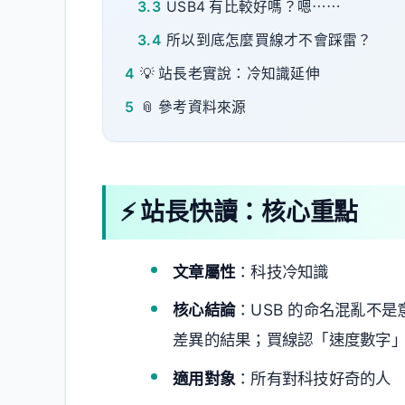
3.3
USB4 有比較好嗎？嗯⋯⋯
3.4
所以到底怎麼買線才不會踩雷？
4
💡 站長老實說：冷知識延伸
5
📎 參考資料來源
⚡ 站長快讀：核心重點
文章屬性
：科技冷知識
核心結論
：USB 的命名混亂不是
差異的結果；買線認「速度數字
適用對象
：所有對科技好奇的人