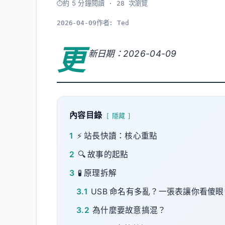
約 5 分鐘閱讀
· 28 次瀏覽
2026-04-09
作者:
Ted
更
新日期：2026-04-09
內容目錄
隱藏
1
⚡ 站長快讀：核心重點
2
🔍 故事的起點
3
🧪 原理拆解
3.1
USB 命名有多亂？一張表讓你看傻眼
3.2
為什麼要故意搞混？