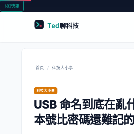
跳
快訊
科
至
主
要
內
容
首頁
/
科技大小事
科技大小事
USB 命名到底在
本號比密碼還難記的荒