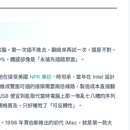
進電腦，第一次插不進去，翻過來再試一次，還是不對，
0%，體感卻像是「永遠先插錯那面」。
奈。他在接受美國
NPR 專訪
時坦承，當年在 Intel 設計
但做成雙面可插的接頭需要兩倍線路，製造成本直接翻
 USB 便宜到能取代當時電腦上那一堆亂七八糟的序列
讓規格普及，只好犧牲了「可反轉性」。
。1998 年賈伯斯推出的初代 iMac，就是第一款大