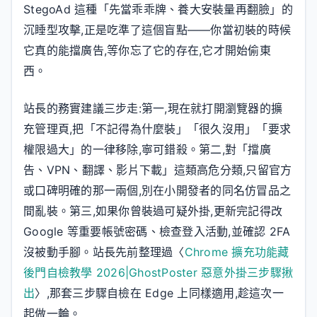
StegoAd 這種「先當乖乖牌、養大安裝量再翻臉」的
沉睡型攻擊,正是吃準了這個盲點——你當初裝的時候
它真的能擋廣告,等你忘了它的存在,它才開始偷東
西。
站長的務實建議三步走:第一,現在就打開瀏覽器的擴
充管理頁,把「不記得為什麼裝」「很久沒用」「要求
權限過大」的一律移除,寧可錯殺。第二,對「擋廣
告、VPN、翻譯、影片下載」這類高危分類,只留官方
或口碑明確的那一兩個,別在小開發者的同名仿冒品之
間亂裝。第三,如果你曾裝過可疑外掛,更新完記得改
Google 等重要帳號密碼、檢查登入活動,並確認 2FA
沒被動手腳。站長先前整理過〈
Chrome 擴充功能藏
後門自檢教學 2026|GhostPoster 惡意外掛三步驟揪
出
〉,那套三步驟自檢在 Edge 上同樣適用,趁這次一
起做一輪。