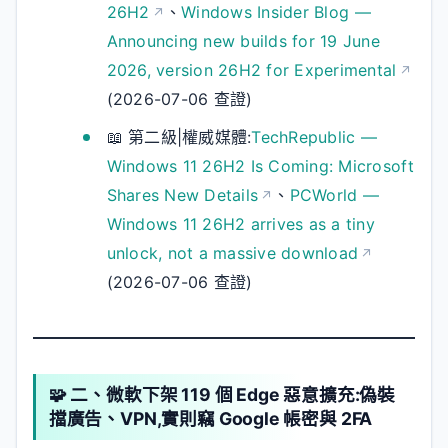
26H2
、
Windows Insider Blog —
Announcing new builds for 19 June
2026, version 26H2 for Experimental
(2026-07-06 查證)
📖 第二級|權威媒體:
TechRepublic —
Windows 11 26H2 Is Coming: Microsoft
Shares New Details
、
PCWorld —
Windows 11 26H2 arrives as a tiny
unlock, not a massive download
(2026-07-06 查證)
🧩 二、微軟下架 119 個 Edge 惡意擴充:偽裝
擋廣告、VPN,實則竊 Google 帳密與 2FA