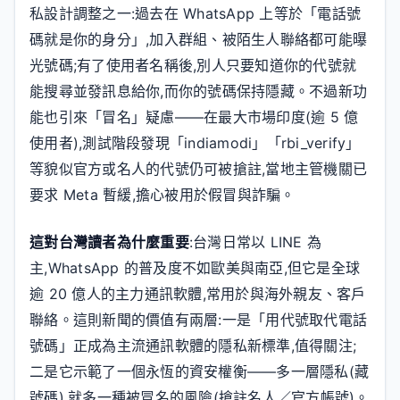
私設計調整之一:過去在 WhatsApp 上等於「電話號
碼就是你的身分」,加入群組、被陌生人聯絡都可能曝
光號碼;有了使用者名稱後,別人只要知道你的代號就
能搜尋並發訊息給你,而你的號碼保持隱藏。不過新功
能也引來「冒名」疑慮——在最大市場印度(逾 5 億
使用者),測試階段發現「indiamodi」「rbi_verify」
等貌似官方或名人的代號仍可被搶註,當地主管機關已
要求 Meta 暫緩,擔心被用於假冒與詐騙。
這對台灣讀者為什麼重要
:台灣日常以 LINE 為
主,WhatsApp 的普及度不如歐美與南亞,但它是全球
逾 20 億人的主力通訊軟體,常用於與海外親友、客戶
聯絡。這則新聞的價值有兩層:一是「用代號取代電話
號碼」正成為主流通訊軟體的隱私新標準,值得關注;
二是它示範了一個永恆的資安權衡——多一層隱私(藏
號碼),就多一種被冒名的風險(搶註名人／官方帳號)。