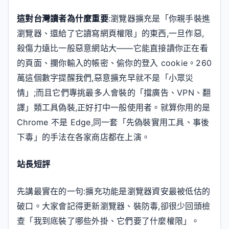
這對台灣讀者為什麼重要
:瀏覽器擴充是「你親手裝進
瀏覽器、還給了它讀寫網頁權限」的東西,一旦作惡,
殺傷力遠比一般惡意網站大——它能直接讀你正在看
的頁面、攔你輸入的帳密、偷你的登入 cookie。260
萬這個數字提醒我們,惡意擴充早就不是「小眾災
情」;而且它們專挑最多人會裝的「擋廣告、VPN、翻
譯」類工具偽裝,正好打中一般使用者。就算你用的是
Chrome 不是 Edge,同一套「先偽裝實用工具、事後
下毒」的手法在各家商店都在上演。
站長短評
先講最實在的一句:擴充功能是瀏覽器資安最被低估的
破口。大家會記得更新瀏覽器、裝防毒,卻很少回頭檢
查「我到底裝了哪些外掛、它們要了什麼權限」。