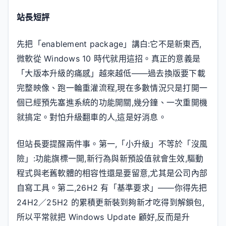
站長短評
先把「enablement package」講白:它不是新東西,
微軟從 Windows 10 時代就用這招。真正的意義是
「大版本升級的痛感」越來越低——過去換版要下載
完整映像、跑一輪重灌流程,現在多數情況只是打開一
個已經預先塞進系統的功能開關,幾分鐘、一次重開機
就搞定。對怕升級翻車的人,這是好消息。
但站長要提醒兩件事。第一,「小升級」不等於「沒風
險」:功能旗標一開,新行為與新預設值就會生效,驅動
程式與老舊軟體的相容性還是要留意,尤其是公司內部
自寫工具。第二,26H2 有「基準要求」——你得先把
24H2／25H2 的累積更新裝到夠新才吃得到解鎖包,
所以平常就把 Windows Update 顧好,反而是升