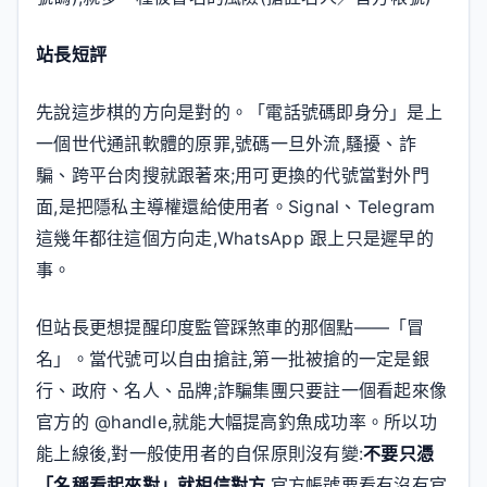
站長短評
先說這步棋的方向是對的。「電話號碼即身分」是上
一個世代通訊軟體的原罪,號碼一旦外流,騷擾、詐
騙、跨平台肉搜就跟著來;用可更換的代號當對外門
面,是把隱私主導權還給使用者。Signal、Telegram
這幾年都往這個方向走,WhatsApp 跟上只是遲早的
事。
但站長更想提醒印度監管踩煞車的那個點——「冒
名」。當代號可以自由搶註,第一批被搶的一定是銀
行、政府、名人、品牌;詐騙集團只要註一個看起來像
官方的 @handle,就能大幅提高釣魚成功率。所以功
能上線後,對一般使用者的自保原則沒有變:
不要只憑
「名稱看起來對」就相信對方
,官方帳號要看有沒有官