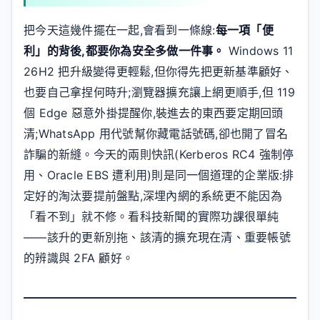
把今天這幾件擺在一起,會看到一條線:
每一項「便
利」的背後,都要你為安全多做一件事。
Windows 11
26H2 把升級變得更輕鬆,但你得先把更新基準顧好、
也要自己拿捏何時升;瀏覽器擴充讓上網更順手,但 119
個 Edge 惡意外掛提醒你,裝進去的東西要定期回頭
清;WhatsApp 用代號幫你藏電話號碼,卻也開了冒名
詐騙的新縫。今天的兩則快訊(Kerberos RC4 強制停
用、Oracle EBS 遭利用)則是同一個道理的企業版:排
定好的淘汰要提前盤點,深埋內網的系統更不能因為
「看不到」就不修。看科技新聞的實際功課很單純
——該升的更新別拖、該清的擴充現在清、重要帳號
的辨識與 2FA 顧好。