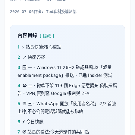
2026-07-06
作者:
Ted聊科技編輯部
內容目錄
隱藏
1
⚡ 站長快讀:核心重點
2
📌 快速答案
3
🪟 一、Windows 11 26H2 確認登場:以「輕量
enablement package」推送、已進 Insider 測試
4
🧩 二、微軟下架 119 個 Edge 惡意擴充:偽裝擋廣
告、VPN,實則竊 Google 帳密與 2FA
5
💬 三、WhatsApp 開放「使用者名稱」:7/7 首波
上線,不必公開電話號碼就能被聯絡
6
⚡ 今日快訊
7
🧭 站長的看法:今天這幾件的共同點