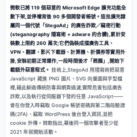
微軟已將 119 個惡意的 Microsoft Edge 擴充功能全
數下架,並停權背後 90 多個開發者帳號。這批擴充隸
屬同一個代號「StegoAd」的廣告詐欺／竊密行動
(steganography 隱寫術 + adware 的合體),累計安
裝數上限約 260 萬次;它們偽裝成擋廣告工具、
VPN、翻譯、影片下載器、計算機、折價券等實用外
掛,安裝初期正常運作,一段時間後才「甦醒」,開始下
載額外惡意程式。
技術上,StegoAd 用隱寫術把惡意
JavaScript 藏進 PNG 圖片、SVG 向量圖與字型檔
裡,藉此躲過傳統防毒與網頁過濾;實際危害包括廣告
詐欺,以及執行從伺服器下發的任意 JavaScript——
會在你登入時竊取 Google 帳號密碼與第二階段驗證
碼(2FA)、竊取 WordPress 後台登入資訊,並把
cookie 外傳。微軟指出,幕後同一個攻擊者至少從
2021 年就開始活動。