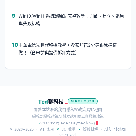
Win10/Win11 系統還原點完整教學：開啟、建立、還原
與失敗排錯
中華電信光世代移機教學，搬家前花3分鐘跟我這樣
做！（含申請與設備拆卸方式）
Ted
聊科技
SINCE 2020
關於本站
聯絡我們
隱私權政策
網站地圖
編輯部
編輯政策
AI 輔助說明
更正與撤稿政策
›
visitor@adersaytech:~$
© 2020–2026 ·
AI 應用
×
3C 教學
×
疑難排解
· All rights
reserved.