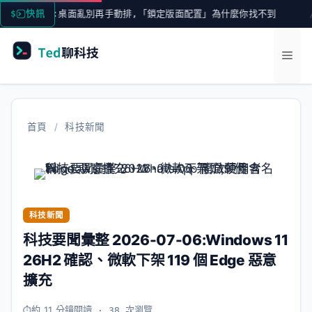
跳
學:桌面亂別再手動排,「鎖定版面配置」為什麼你找不到
快訊
Win
至
主
選
要
內
單
容
首頁
/
科技新聞
科技新聞
科技要聞彙整 2026-07-06:Windows 11
26H2 確認、微軟下架 119 個 Edge 惡意
擴充
約 11 分鐘閱讀
· 38 次瀏覽