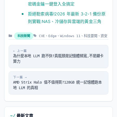
密碼金鑰一鍵登入全搞定
拒絕勒索病毒!2026 年最新 3-2-1 備份原
則實戰:NAS、冷儲存與雲端的黃金三角
分
標
科技新聞
CVE
、
Edge
、
Windows 11
、
科技要聞
、
資安
類
籤
為什麼本地 LLM 跑不快?真瓶頸是記憶體頻寬,不是顯卡
算力
AMD Strix Halo 值不值得買?128GB 統一記憶體跑本
地 LLM 的真相
最新文章