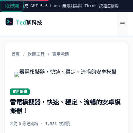
跳
設換成 GPT-5.6 Luna:無限對話與 Think 按鈕怎麼用
快訊
至
主
選
要
內
單
容
首頁
/
軟體工具
/
實用軟體
實用軟體
雷電模擬器，快速、穩定、流暢的安卓模
擬器！
約 5 分鐘閱讀
· 1,556 次瀏覽