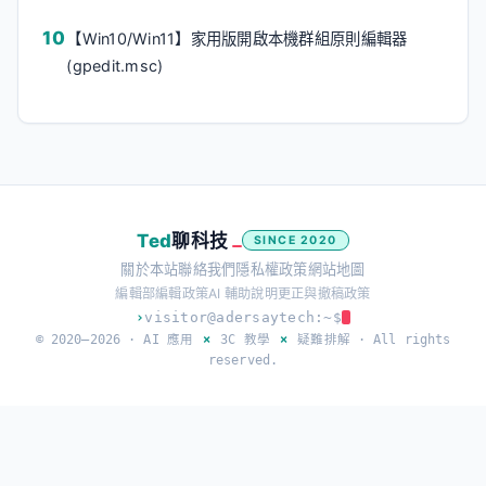
【Win10/Win11】家用版開啟本機群組原則編輯器
(gpedit.msc)
Ted
聊科技
SINCE 2020
關於本站
聯絡我們
隱私權政策
網站地圖
編輯部
編輯政策
AI 輔助說明
更正與撤稿政策
›
visitor@adersaytech:~$
© 2020–2026 ·
AI 應用
×
3C 教學
×
疑難排解
· All rights
reserved.