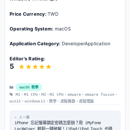
Price Currency:
TWD
Operating System:
macOS
Application Category:
DeveloperApplication
Editor's Rating:
5
分
macOS 教學
類
標
M1
、
M1 CPU
、
M2
、
M2 CPU
、
vmware
、
vmware fusion
、
籤
win11
、
windows11
、
教學
、
虛擬機器
、
虛擬電腦
iPhone 忘記螢幕鎖定密碼怎麼辦？用 iMyFone
LockWiper 輕鬆一鍵破解！(iPad/iPod Touch 也適