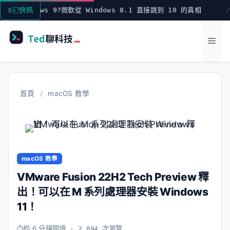
跳
ndows 9?微軟從 Windows 8.1 直接跳到 10 的真相
快訊
至
主
選
要
內
單
容
首頁
/
macOS 教學
macOS 教學
VMware Fusion 22H2 Tech Preview 釋
出！可以在 M 系列處理器安裝 Windows
11！
約 6 分鐘閱讀
· 2,894 次瀏覽