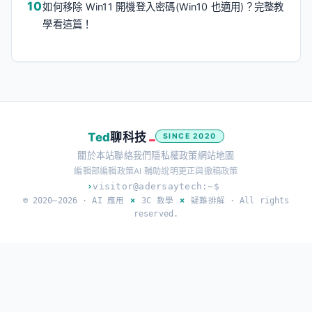
如何移除 Win11 開機登入密碼(Win10 也適用)？完整教
學看這篇！
Ted
聊科技
SINCE 2020
關於本站
聯絡我們
隱私權政策
網站地圖
編輯部
編輯政策
AI 輔助說明
更正與撤稿政策
›
visitor@adersaytech:~$
© 2020–2026 ·
AI 應用
×
3C 教學
×
疑難排解
· All rights
reserved.