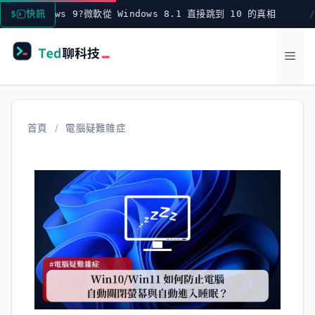
跳
dows 9?微軟從 Windows 8.1 直接跳到 10 的真相
快訊
I
至
主
選
要
內
單
容
首頁
/
電腦疑難雜症