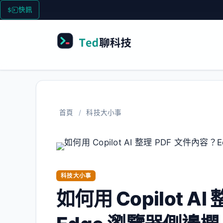
跳
快訊
M
至
主
要
內
容
首頁
/
科技大小事
科技大小事
如何用 Copilot A