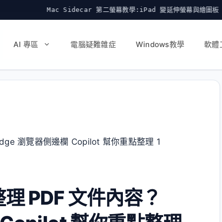
ac Sidecar 第二螢幕教學:iPad 變延伸螢幕與繪圖板
符
AI 專區
電腦疑難雜症
Windows教學
軟體
I 整理 PDF 文件內容？