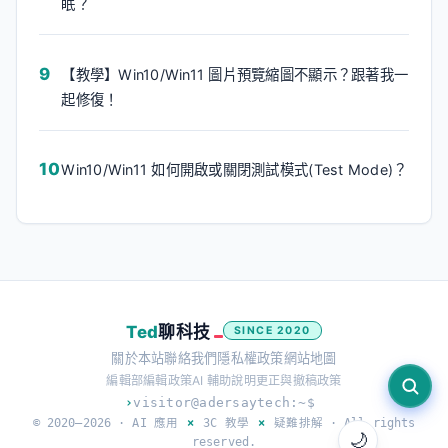
眠？
【教學】Win10/Win11 圖片預覽縮圖不顯示？跟著我一
起修復！
Win10/Win11 如何開啟或關閉測試模式(Test Mode)？
Ted
聊科技
SINCE 2020
關於本站
聯絡我們
隱私權政策
網站地圖
編輯部
編輯政策
AI 輔助說明
更正與撤稿政策
›
visitor@adersaytech:~$
© 2020–2026 ·
AI 應用
×
3C 教學
×
疑難排解
· All rights
🌙
reserved.