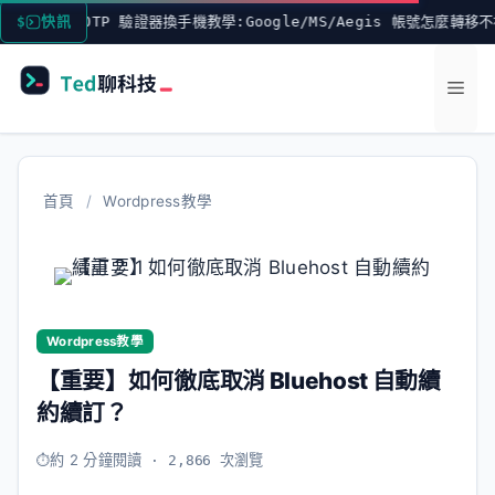
跳
TOTP 驗證器換手機教學:Google/MS/Aegis 帳號怎麼轉移不被
快訊
至
主
選
要
內
單
容
首頁
/
Wordpress教學
Wordpress教學
【重要】如何徹底取消 Bluehost 自動續
約續訂？
約 2 分鐘閱讀
· 2,866 次瀏覽