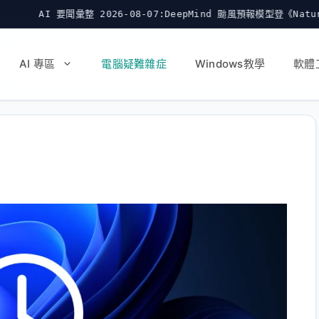
2026-08-07:DeepMind 颱風預報模型登《Nature》並開源
AI 專區
電腦疑難雜症
Windows教學
軟體