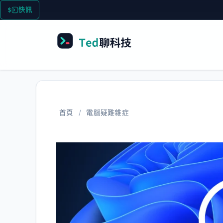
跳
快訊
AI 要聞彙整 
至
主
要
內
容
首頁
/
電腦疑難雜症