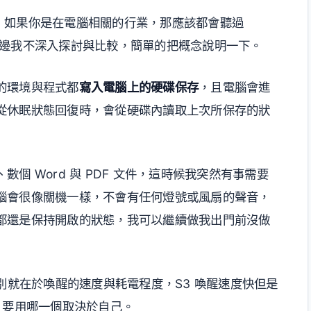
e」，如果你是在電腦相關的行業，那應該都會聽過
這邊我不深入探討與比較，簡單的把概念說明一下。
的環境與程式都
寫入電腦上的硬碟保存
，且電腦會進
從休眠狀態回復時，會從硬碟內讀取上次所保存的狀
個 Word 與 PDF 文件，這時候我突然有事需要
腦會很像關機一樣，不會有任何燈號或風扇的聲音，
都還是保持開啟的狀態，我可以繼續做我出門前沒做
差別就在於喚醒的速度與耗電程度，S3 喚醒速度快但是
，要用哪一個取決於自己。