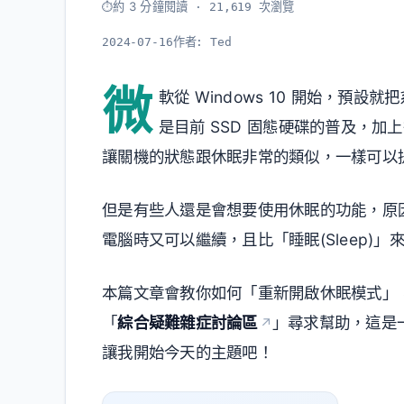
約 3 分鐘閱讀
· 21,619 次瀏覽
2024-07-16
作者:
Ted
微
軟從 Windows 10 開始，預設就
是目前 SSD 固態硬碟的普及，加
讓關機的狀態跟休眠非常的類似，一樣可以
但是有些人還是會想要使用休眠的功能，原
電腦時又可以繼續，且比「睡眠(Sleep)」
本篇文章會教你如何「重新開啟休眠模式」
「
綜合疑難雜症討論區
」尋求幫助，這是一
讓我開始今天的主題吧！