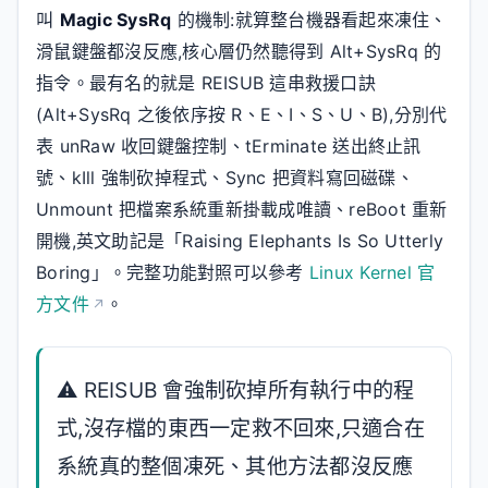
叫
Magic SysRq
的機制:就算整台機器看起來凍住、
滑鼠鍵盤都沒反應,核心層仍然聽得到 Alt+SysRq 的
指令。最有名的就是 REISUB 這串救援口訣
(Alt+SysRq 之後依序按 R、E、I、S、U、B),分別代
表 unRaw 收回鍵盤控制、tErminate 送出終止訊
號、kIll 強制砍掉程式、Sync 把資料寫回磁碟、
Unmount 把檔案系統重新掛載成唯讀、reBoot 重新
開機,英文助記是「Raising Elephants Is So Utterly
Boring」。完整功能對照可以參考
Linux Kernel 官
方文件
。
⚠️ REISUB 會強制砍掉所有執行中的程
式,沒存檔的東西一定救不回來,只適合在
系統真的整個凍死、其他方法都沒反應