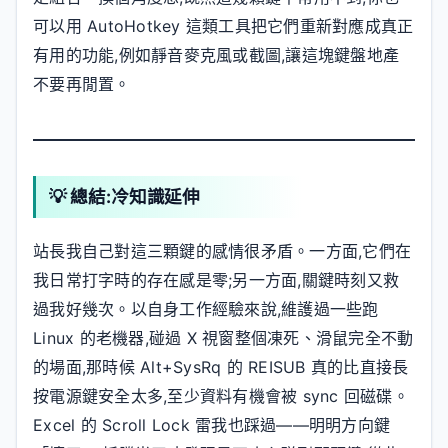
可以用 AutoHotkey 這類工具把它們重新對應成真正
有用的功能,例如靜音麥克風或截圖,讓這塊鍵盤地產
不要再閒置。
💡 總結:冷知識延伸
站長我自己對這三顆鍵的感情很矛盾。一方面,它們在
我日常打字時的存在感是零;另一方面,關鍵時刻又救
過我好幾次。以自身工作經驗來說,維護過一些跑
Linux 的老機器,碰過 X 視窗整個凍死、滑鼠完全不動
的場面,那時候 Alt+SysRq 的 REISUB 真的比直接長
按電源鍵安全太多,至少資料有機會被 sync 回磁碟。
Excel 的 Scroll Lock 雷我也踩過——明明方向鍵