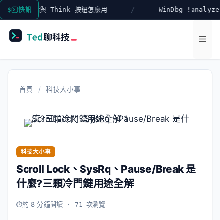
跳
限對話與 Think 按鈕怎麼用
快訊
WinDbg !analyze -v 
至
主
選
要
內
單
容
首頁
/
科技大小事
科技大小事
Scroll Lock、SysRq、Pause/Break 是
什麼?三顆冷門鍵用途全解
約 8 分鐘閱讀
· 71 次瀏覽