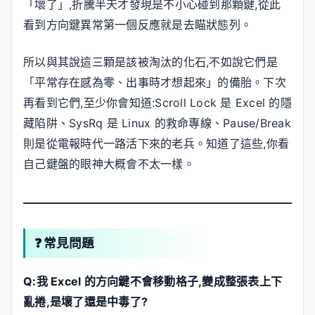
「壞了」,折騰半天才發現是不小心碰到那顆鍵,從此
看到方向鍵異常第一個反應就是去瞄狀態列。
所以與其說這三顆是該被淘汰的化石,不如說它們是
「平常存在感為零、出事時才想起來」的備胎。下次
再看到它們,至少你會知道:Scroll Lock 是 Excel 的隱
藏陷阱、SysRq 是 Linux 的救命專線、Pause/Break
則是從電報時代一路活下來的老兵。知道了這些,你看
自己鍵盤的眼神大概會不太一樣。
❓ 常見問題
Q:我 Excel 的方向鍵不會移動格子,變成整張表上下
亂捲,是壞了還是中毒了?