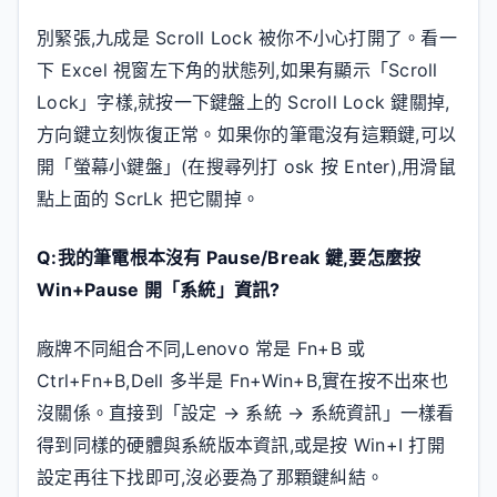
別緊張,九成是 Scroll Lock 被你不小心打開了。看一
下 Excel 視窗左下角的狀態列,如果有顯示「Scroll
Lock」字樣,就按一下鍵盤上的 Scroll Lock 鍵關掉,
方向鍵立刻恢復正常。如果你的筆電沒有這顆鍵,可以
開「螢幕小鍵盤」(在搜尋列打 osk 按 Enter),用滑鼠
點上面的 ScrLk 把它關掉。
Q:我的筆電根本沒有 Pause/Break 鍵,要怎麼按
Win+Pause 開「系統」資訊?
廠牌不同組合不同,Lenovo 常是 Fn+B 或
Ctrl+Fn+B,Dell 多半是 Fn+Win+B,實在按不出來也
沒關係。直接到「設定 → 系統 → 系統資訊」一樣看
得到同樣的硬體與系統版本資訊,或是按 Win+I 打開
設定再往下找即可,沒必要為了那顆鍵糾結。