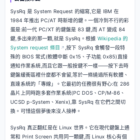
SysRq 是 System Request 的縮寫,它是 IBM 在
1984 年推出 PC/AT 時新增的鍵。一個冷到不行的彩
蛋是:前一代 PC/XT 的鍵盤是 83 鍵,而 AT 變成 84
鍵,多出來的那一顆,就是 SysRq。根據
Wikipedia 的
System request 條目
,按下 SysRq 會觸發一段特
殊的 BIOS 常式(軟體中斷 0x15、子功能 0x85)直接
通知作業系統,而且它跟一般按鍵不一樣——按下去時
鍵盤緩衝區裡什麼都不會留,等於一條繞過所有軟體、
直達系統的「專線」。它最初的任務很有野心:在 286
晶片上同時跑多套作業系統(PC DOS、CP/M-86、
UCSD p-System、Xenix),靠 SysRq 在它們之間切
換。可惜這個夢後來沒人接棒。
SysRq 真正翻紅是在 Linux 世界。它在現代鍵盤上通
常和 Print Screen 共用同一顆鍵,而 Linux 核心有個