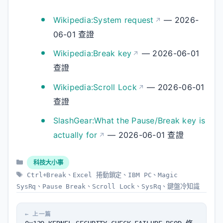
Wikipedia:System request
— 2026-
06-01 查證
Wikipedia:Break key
— 2026-06-01
查證
Wikipedia:Scroll Lock
— 2026-06-01
查證
SlashGear:What the Pause/Break key is
actually for
— 2026-06-01 查證
分
科技大小事
類
標
Ctrl+Break
、
Excel 捲動鎖定
、
IBM PC
、
Magic
籤
SysRq
、
Pause Break
、
Scroll Lock
、
SysRq
、
鍵盤冷知識