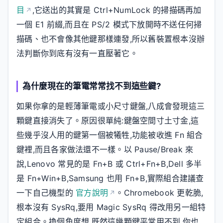
目
,它送出的其實是 Ctrl+NumLock 的掃描碼再加
一個 E1 前綴,而且在 PS/2 模式下放開時不送任何掃
描碼、也不會像其他鍵那樣連發,所以舊裝置根本沒辦
法判斷你到底有沒有一直壓著它。
為什麼現在的筆電常常找不到這些鍵?
如果你拿的是輕薄筆電或小尺寸鍵盤,八成會發現這三
顆鍵直接消失了。原因很單純:鍵盤空間寸土寸金,這
些幾乎沒人用的鍵第一個被犧牲,功能被收進 Fn 組合
鍵裡,而且各家做法還不一樣。以 Pause/Break 來
說,Lenovo 常見的是 Fn+B 或 Ctrl+Fn+B,Dell 多半
是 Fn+Win+B,Samsung 也用 Fn+B,實際組合建議查
一下自己機型的
官方說明
。Chromebook 更乾脆,
根本沒有 SysRq,要用 Magic SysRq 得改用另一組特
定組合。換個角度想,既然這幾顆鍵平常用不到,你也