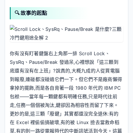
🔍 故事的起點
你有沒有盯著鍵盤右上角那一排 Scroll Lock、
SysRq、Pause/Break 發過呆,心裡想說「這三顆到
底還有沒有在上班」?說真的,大概九成的人從買電腦
到報廢,連碰都沒碰過它們一下。但它們不是廠商懶得
拿掉的擺飾,而是各自背著一段 1980 年代的 IBM PC
包袱——當年每一顆鍵都有明確任務,只是時代往前
走,任務一個個被淘汰,鍵卻因為相容性而留了下來。
更妙的是,這三顆「廢鍵」其實都還沒完全退休:有的
在 Excel 裡偷偷搞破壞,有的被 Linux 撿去當救命稻
草,有的則一路從電報時代的中斷訊號活到今天。這篇