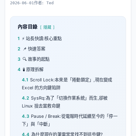
2026-06-01
作者:
Ted
內容目錄
隱藏
1
⚡ 站長快讀:核心重點
2
📌 快速答案
3
🔍 故事的起點
4
🧪 原理拆解
4.1
Scroll Lock:本來是「捲動鎖定」,現在變成
Excel 的方向鍵陷阱
4.2
SysRq:為了「切換作業系統」而生,卻被
Linux 撿去當救命鍵
4.3
Pause / Break:從電報時代延續至今的「停一
下」與「中斷」
4.4
為什麼現在的筆電常常找不到這些鍵?