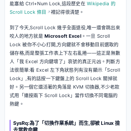
能塞給 Ctrl+Num Lock,這段歷史在
Wikipedia 的
Scroll Lock 條目
裡記得很清楚。
到了今天,Scroll Lock 幾乎全面退役,唯一還會跳出來
咬人的地方就是
Microsoft Excel
。一旦 Scroll
Lock 被你不小心打開,方向鍵就不會移動目前選取的
儲存格,而是整張工作表上下左右亂捲——這正是無數
人「我 Excel 方向鍵壞了」哀號的真正元凶。判斷方
法很簡單:看 Excel 左下角狀態列有沒有顯示「Scroll
Lock」,有的話按一下鍵盤上的 Scroll Lock 關掉就
好。另一個它還活著的角落是 KVM 切換器,不少老款
式用「連按兩下 Scroll Lock」當作切換不同電腦的
熱鍵。
SysRq:為了「切換作業系統」而生,卻被 Linux 撿
去當救命鍵