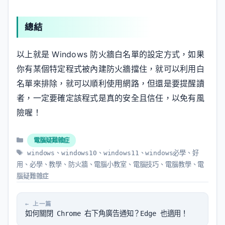
總結
以上就是 Windows 防火牆白名單的設定方式，如果
你有某個特定程式被內建防火牆擋住，就可以利用白
名單來排除，就可以順利使用網路，但還是要提醒讀
者，一定要確定該程式是真的安全且信任，以免有風
險喔！
分
電腦疑難雜症
類
標
windows
、
windows10
、
windows11
、
windows必學
、
好
籤
用
、
必學
、
教學
、
防火牆
、
電腦小教室
、
電腦技巧
、
電腦教學
、
電
腦疑難雜症
如何關閉 Chrome 右下角廣告通知？Edge 也適用！