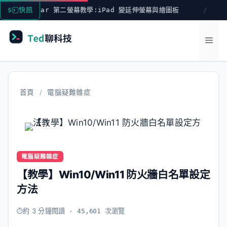
跳
Sidecar 第二螢幕教學:iPad 變延伸螢幕與繪圖板
快訊
符號連結
至
主
選
要
內
單
容
首頁
/
電腦疑難雜症
電腦疑難雜症
【教學】Win10/Win11 防火牆白名單設定
方法
約 3 分鐘閱讀
· 45,601 次瀏覽