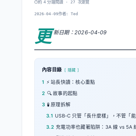
約 4 分鐘閱讀
· 27 次瀏覽
2026-04-09
作者:
Ted
更
新日期：2026-04-09
內容目錄
隱藏
1
⚡ 站長快讀：核心重點
2
🔍 故事的起點
3
🧪 原理拆解
3.1
USB-C 只管「長什麼樣」，不管「
3.2
充電功率也藏著陷阱：3A 線 vs 5A 