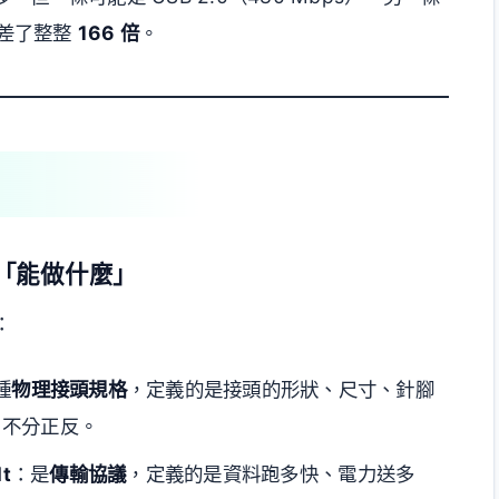
速度差了整整
166 倍
。
管「能做什麼」
：
種
物理接頭規格
，定義的是接頭的形狀、尺寸、針腳
、不分正反。
lt
：是
傳輸協議
，定義的是資料跑多快、電力送多