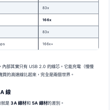
83x
166x
83x
bps
166x+
，內部其實只有 USB 2.0 的線芯。它能充電（慢慢
塊買的高速線比起來，完全是兩個世界。
A 線
的就是
3A 線材
和
5A 線材
的差別。