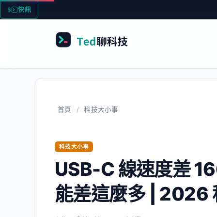
跳
快訊
科技要聞彙整 2
至
主
要
內
容
首頁
/
科技大小事
科技大小事
USB-C 線速度差 
能差這麼多 | 202