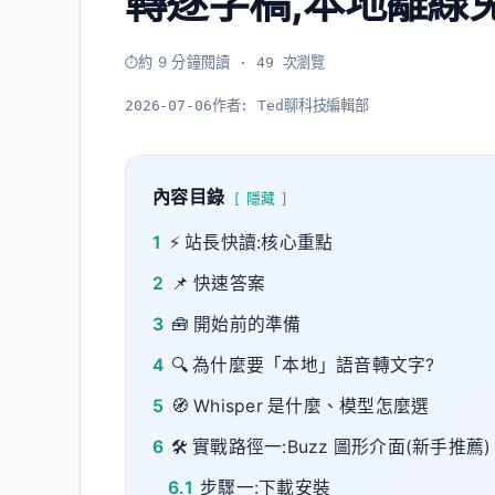
轉逐字稿,本地離線
約 9 分鐘閱讀
· 49 次瀏覽
2026-07-06
作者:
Ted聊科技編輯部
內容目錄
隱藏
1
⚡ 站長快讀:核心重點
2
📌 快速答案
3
🧰 開始前的準備
4
🔍 為什麼要「本地」語音轉文字?
5
🧭 Whisper 是什麼、模型怎麼選
6
🛠️ 實戰路徑一:Buzz 圖形介面(新手推薦)
6.1
步驟一:下載安裝