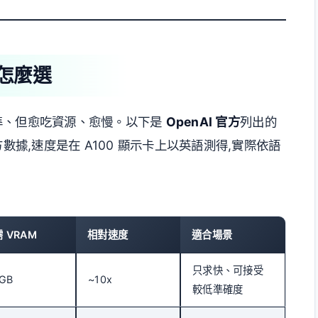
型怎麼選
大愈準、但愈吃資源、愈慢。以下是
OpenAI 官方
列出的
數據,速度是在 A100 顯示卡上以英語測得,實際依語
 VRAM
相對速度
適合場景
只求快、可接受
 GB
~10x
較低準確度