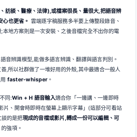
、訪談、醫療、法律),或檔案很長、量很大,把語音辨
安心也更省。
雲端逐字稿服務多半要上傳整段錄音、
費;本地方案則是一次安裝、之後音檔完全不出你的電
授權)的通用語音辨識模型,能做多語言辨識、翻譯與語言判別。
友善,所以社群做了一堆好用的外殼,其中最適合一般人
常用
faster-whisper
。
不同:
Win + H 語音輸入
適合你「一邊講、一邊即時
影片、開會時即時在螢幕上顯示字幕」(這部分可看站
文談的是把
現成的音檔或影片,轉成一份可以編輯、可
r 的強項。