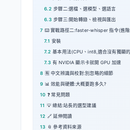
6.2
步驟二:選檔、選模型、選語言
6.3
步驟三:開始轉錄、檢視與匯出
7
⌨️ 實戰路徑二:faster-whisper 指令
7.1
安裝
7.2
基本用法(CPU、int8,適合沒有獨顯的
7.3
有 NVIDIA 顯示卡就開 GPU 加速
8
🈶 中文辨識與校對:別忽略的細節
9
📊 效能與硬體:大概要跑多久?
10
❓ 常見問題
11
💡 總結:站長的選型建議
12
🔗 延伸閱讀
13
📎 參考資料來源