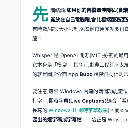
先
講結論:
如果你的音檔牽涉隱私(會議
識放在自己電腦跑,會比雲端服務更
有時數/檔案大小限制,免費額度用完就要付
腦。
Whisper 是 OpenAI 開源(MIT 
它本身是「模型 + 指令」,對非工程師不太
的就是圖形介面 App
Buzz
,進階自動化則
要注意,這跟 Windows 內建的兩個功能定位
打字」;
即時字幕(Live Captions)
適合「看
長寫的
Windows 11 即時字幕教學
)。而本
匯出的逐字稿或字幕檔
——這正是 Whispe