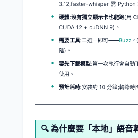
3.12,faster-whisper 需 Pytho
硬體
:
沒有獨立顯示卡也能跑
(用 
CUDA 12 + cuDNN 9)。
需要工具
:二選一即可——
Buzz
階)。
要先下載模型
:第一次執行會自動下
使用。
預計耗時
:安裝約 10 分鐘;轉
🔍 為什麼要「本地」語音