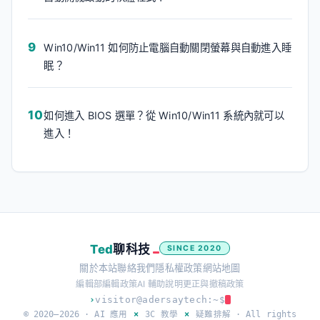
Win10/Win11 如何防止電腦自動關閉螢幕與自動進入睡
眠？
如何進入 BIOS 選單？從 Win10/Win11 系統內就可以
進入！
Ted
聊科技
SINCE 2020
關於本站
聯絡我們
隱私權政策
網站地圖
編輯部
編輯政策
AI 輔助說明
更正與撤稿政策
›
visitor@adersaytech:~$
© 2020–2026 ·
AI 應用
×
3C 教學
×
疑難排解
· All rights