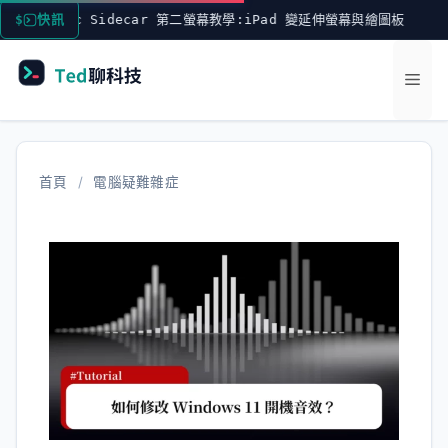
跳
Mac Sidecar 第二螢幕教學:iPad 變延伸螢幕與繪圖板
快訊
至
主
選
要
內
單
容
首頁
/
電腦疑難雜症