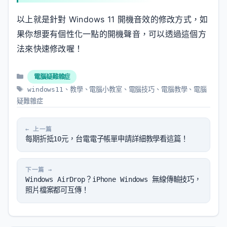
以上就是針對 Windows 11 開機音效的修改方式，如
果你想要有個性化一點的開機聲音，可以透過這個方
法來快速修改喔！
分
電腦疑難雜症
類
標
windows11
、
教學
、
電腦小教室
、
電腦技巧
、
電腦教學
、
電腦
籤
疑難雜症
每期折抵10元，台電電子帳單申請詳細教學看這篇！
Windows AirDrop？iPhone Windows 無線傳輸技巧，
照片檔案都可互傳！