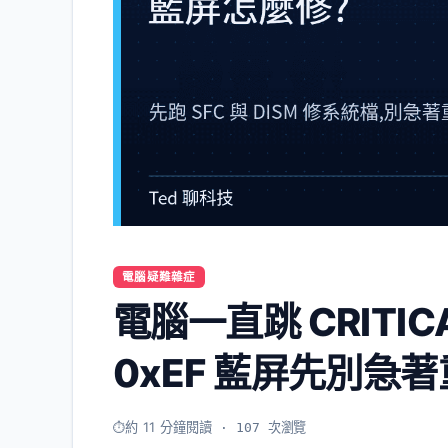
電腦疑難雜症
電腦一直跳 CRITICA
0xEF 藍屏先別急
約 11 分鐘閱讀
· 107 次瀏覽