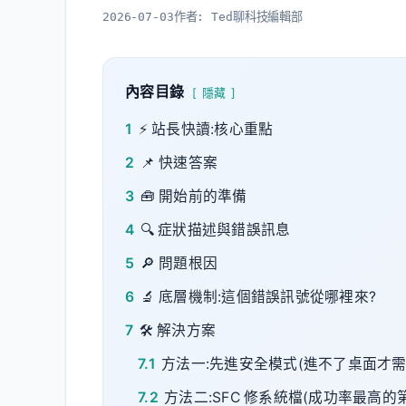
2026-07-03
作者:
Ted聊科技編輯部
內容目錄
隱藏
1
⚡ 站長快讀:核心重點
2
📌 快速答案
3
🧰 開始前的準備
4
🔍 症狀描述與錯誤訊息
5
🔎 問題根因
6
🔬 底層機制:這個錯誤訊號從哪裡來?
7
🛠️ 解決方案
7.1
方法一:先進安全模式(進不了桌面才需
7.2
方法二:SFC 修系統檔(成功率最高的