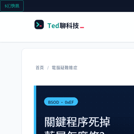
跳
快訊
AI
至
主
要
內
容
首頁
/
電腦疑難雜症