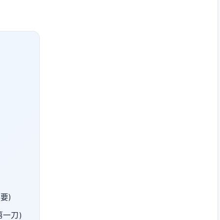
要)
第一刀)