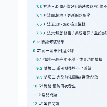
7.3
方法三:DISM 修好系統映像(SFC 修
7.4
方法四:還原 / 更新問題驅動
7.5
方法五:chkdsk 檢查磁碟
7.6
方法六:啟動修復 / 系統還原 / 重設(
8
✅ 驗證修復結果
9
🔙 萬一翻車:回退步驟
9.1
情境一:修完更不穩、或某功能壞掉
9.2
情境二:重開機後進不了系統
9.3
情境三:完全無法開機(最壞情況)
10
💡 總結:預防再次發生
11
❓ 常見問題
12
🔗 延伸閱讀