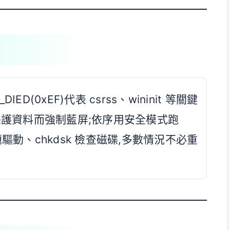
S_DIED(0xEF)代表 csrss、wininit 等關鍵
為保護資料而強制藍屏;依序用安全模式跑
題驅動、chkdsk 檢查磁碟,多數情況不必重