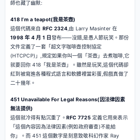
師也藏了幽默:
418 I’m a teapot(我是茶壺)
這個代碼來自
RFC 2324
,由 Larry Masinter 在
1998 年 4 月 1 日
發布——沒錯,是愚人節玩笑。那份
文件定義了一套「超文字咖啡壺控制協定
(HTCPCP)」,規定如果你叫一個「茶壺」去煮咖啡,它
就要回你 418「我是茶壺」。雖然是玩笑,這個代碼卻
紅到被寫進各種程式語言和軟體裡當彩蛋,假戲真做了
二十幾年。
451 Unavailable For Legal Reasons(因法律因素
無法提供)
這個就冷得有點沉重了。
RFC 7725
定義它用來表示
「這個內容因為法律因素(例如政府審查)不能給
你」。而 451 這個數字是刻意致敬科幻作家 Ray