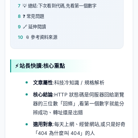
7
💡 總結:下次看到代碼,先看第一個數字
8
❓ 常見問題
9
🔗 延伸閱讀
10
📎 參考資料來源
⚡ 站長快讀:核心重點
文章屬性
:科技冷知識 / 規格解析
核心結論
:HTTP 狀態碼是伺服器回給瀏覽
器的三位數「回條」,看第一個數字就能分
辨成功、轉址還是出錯
適用對象
:每天上網、經營網站,或只是好奇
「404 為什麼叫 404」的人