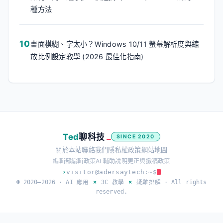
種方法
畫面模糊、字太小？Windows 10/11 螢幕解析度與縮
放比例設定教學 (2026 最佳化指南)
Ted
聊科技
SINCE 2020
關於本站
聯絡我們
隱私權政策
網站地圖
編輯部
編輯政策
AI 輔助說明
更正與撤稿政策
›
visitor@adersaytech:~$
© 2020–2026 ·
AI 應用
×
3C 教學
×
疑難排解
· All rights
reserved.