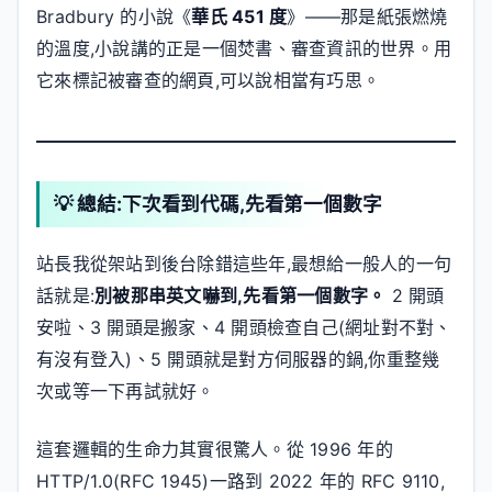
Bradbury 的小說《
華氏 451 度
》——那是紙張燃燒
的溫度,小說講的正是一個焚書、審查資訊的世界。用
它來標記被審查的網頁,可以說相當有巧思。
💡 總結:下次看到代碼,先看第一個數字
站長我從架站到後台除錯這些年,最想給一般人的一句
話就是:
別被那串英文嚇到,先看第一個數字。
2 開頭
安啦、3 開頭是搬家、4 開頭檢查自己(網址對不對、
有沒有登入)、5 開頭就是對方伺服器的鍋,你重整幾
次或等一下再試就好。
這套邏輯的生命力其實很驚人。從 1996 年的
HTTP/1.0(RFC 1945)一路到 2022 年的 RFC 9110,