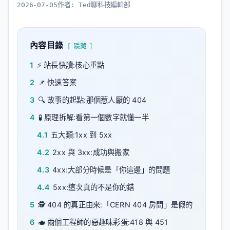
2026-07-05
作者:
Ted聊科技編輯部
內容目錄
隱藏
1
⚡ 站長快讀:核心重點
2
📌 快速答案
3
🔍 故事的起點:那個惹人厭的 404
4
🧪 原理拆解:看第一個數字就懂一半
4.1
五大類:1xx 到 5xx
4.2
2xx 與 3xx:成功與搬家
4.3
4xx:大部分時候是「你這邊」的問題
4.4
5xx:這次真的不是你的錯
5
🕵️ 404 的真正由來:「CERN 404 房間」是假的
6
🫖 兩個工程師的惡趣味彩蛋:418 與 451