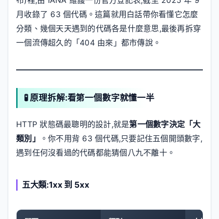
布)裡,由 IANA 維護一份官方登記表,截至 2025 年 9
月收錄了 63 個代碼。這篇就用白話帶你看懂它怎麼
分類、幾個天天遇到的代碼各是什麼意思,最後再拆穿
一個流傳超久的「404 由來」都市傳說。
🧪 原理拆解:看第一個數字就懂一半
HTTP 狀態碼最聰明的設計,就是
第一個數字決定「大
類別」
。你不用背 63 個代碼,只要記住五個開頭數字,
遇到任何沒看過的代碼都能猜個八九不離十。
五大類:1xx 到 5xx