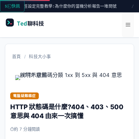
跳
符號路徑設定完整教學:為什麼你的當機分析報告一堆問號
快訊
2026 
至
主
選
要
內
單
容
首頁
/
科技大小事
電腦疑難雜症
HTTP 狀態碼是什麼?404、403、500
意思與 404 由來一次搞懂
約 7 分鐘閱讀