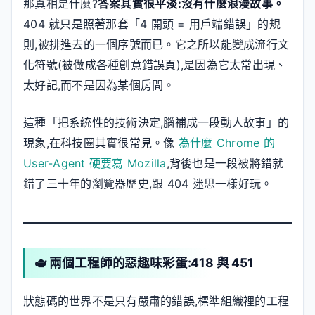
那真相是什麼?
答案其實很平淡:沒有什麼浪漫故事。
404 就只是照著那套「4 開頭 = 用戶端錯誤」的規
則,被排進去的一個序號而已。它之所以能變成流行文
化符號(被做成各種創意錯誤頁),是因為它太常出現、
太好記,而不是因為某個房間。
這種「把系統性的技術決定,腦補成一段動人故事」的
現象,在科技圈其實很常見。像
為什麼 Chrome 的
User-Agent 硬要寫 Mozilla
,背後也是一段被將錯就
錯了三十年的瀏覽器歷史,跟 404 迷思一樣好玩。
🫖 兩個工程師的惡趣味彩蛋:418 與 451
狀態碼的世界不是只有嚴肅的錯誤,標準組織裡的工程