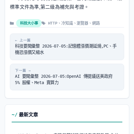
標準文件為準,第二級為補充與考證。
分
標
科技大小事
HTTP
、
冷知識
、
瀏覽器
、
網路
類
籤
科技要聞彙整 2026-07-05:記憶體漲價潮延燒,PC、手
機恐漲價又縮水
AI 要聞彙整 2026-07-05:OpenAI 傳提議送美政府
5% 股權、Meta 賣算力
最新文章