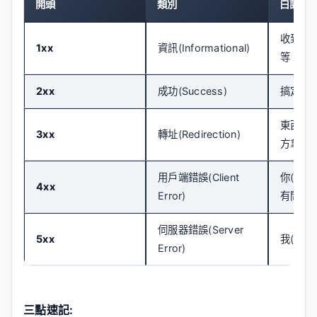
開頭
類別
白話意
收到了,
1xx
資訊(Informational)
等
2xx
成功(Success)
搞定,東
東西搬
3xx
轉址(Redirection)
方拿
用戶端錯誤(Client
你(瀏覽
4xx
Error)
有問題
伺服器錯誤(Server
5xx
我(伺服
Error)
三點速記: