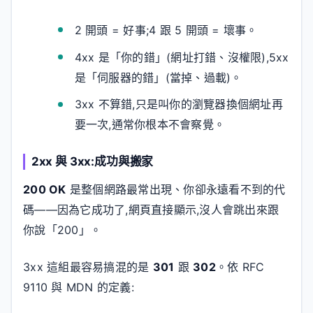
2 開頭 = 好事;4 跟 5 開頭 = 壞事。
4xx 是「你的錯」(網址打錯、沒權限),5xx
是「伺服器的錯」(當掉、過載)。
3xx 不算錯,只是叫你的瀏覽器換個網址再
要一次,通常你根本不會察覺。
2xx 與 3xx:成功與搬家
200 OK
是整個網路最常出現、你卻永遠看不到的代
碼——因為它成功了,網頁直接顯示,沒人會跳出來跟
你說「200」。
3xx 這組最容易搞混的是
301
跟
302
。依 RFC
9110 與 MDN 的定義: