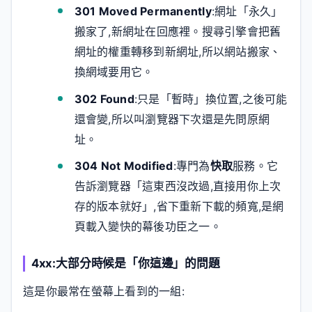
301 Moved Permanently
:網址「永久」
搬家了,新網址在回應裡。搜尋引擎會把舊
網址的權重轉移到新網址,所以網站搬家、
換網域要用它。
302 Found
:只是「暫時」換位置,之後可能
還會變,所以叫瀏覽器下次還是先問原網
址。
304 Not Modified
:專門為
快取
服務。它
告訴瀏覽器「這東西沒改過,直接用你上次
存的版本就好」,省下重新下載的頻寬,是網
頁載入變快的幕後功臣之一。
4xx:大部分時候是「你這邊」的問題
這是你最常在螢幕上看到的一組: