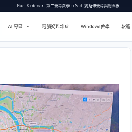
r 第二螢幕教學:iPad 變延伸螢幕與繪圖板
符號連結 硬連結 J
AI 專區
電腦疑難雜症
Windows教學
軟體