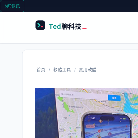
跳
快訊
Mac Sideca
至
主
要
內
容
首頁
/
軟體工具
/
實用軟體